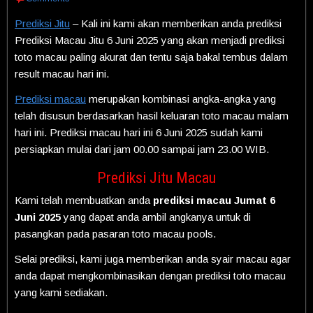
Prediksi Jitu
– Kali ini kami akan memberikan anda prediksi
Prediksi Macau Jitu 6 Juni 2025 yang akan menjadi prediksi
toto macau paling akurat dan tentu saja bakal tembus dalam
result macau hari ini.
Prediksi macau
merupakan kombinasi angka-angka yang
telah disusun berdasarkan hasil keluaran toto macau malam
hari ini. Prediksi macau hari ini 6 Juni 2025 sudah kami
persiapkan mulai dari jam 00.00 sampai jam 23.00 WIB.
Prediksi Jitu Macau
Kami telah membuatkan anda
prediksi macau Jumat 6
Juni 2025
yang dapat anda ambil angkanya untuk di
pasangkan pada pasaran toto macau pools.
Selai prediksi, kami juga memberikan anda syair macau agar
anda dapat mengkombinasikan dengan prediksi toto macau
yang kami sediakan.