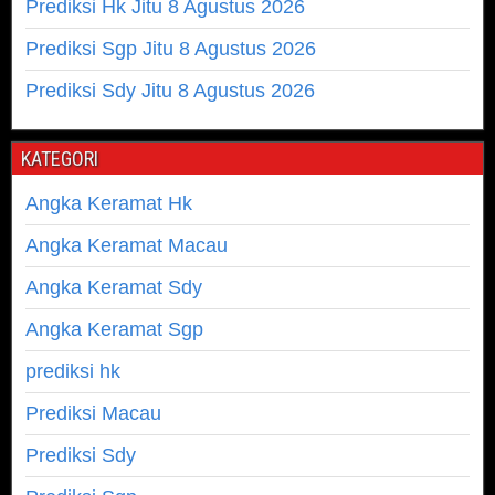
Prediksi Hk Jitu 8 Agustus 2026
Prediksi Sgp Jitu 8 Agustus 2026
Prediksi Sdy Jitu 8 Agustus 2026
KATEGORI
Angka Keramat Hk
Angka Keramat Macau
Angka Keramat Sdy
Angka Keramat Sgp
prediksi hk
Prediksi Macau
Prediksi Sdy