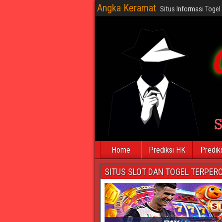
Angka Keramat
Situs Informasi Togel
Home
Prediksi HK
Predik
SITUS SLOT DAN TOGEL TERPERCAY