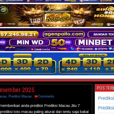
POS TER
Desember 2025
acau
,
Prediksi Macau
Comments
Prediks
 memberikan anda prediksi Prediksi Macau Jitu 7
Prediks
ediksi toto macau paling akurat dan tentu saja bakal