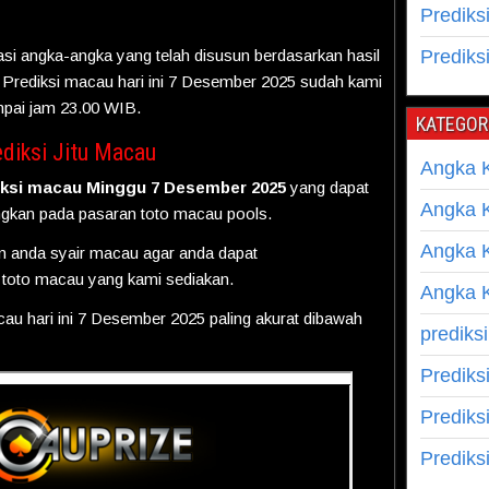
Prediks
i angka-angka yang telah disusun berdasarkan hasil
Prediks
. Prediksi macau hari ini 7 Desember 2025 sudah kami
mpai jam 23.00 WIB.
KATEGOR
diksi Jitu Macau
Angka 
iksi macau Minggu 7 Desember 2025
yang dapat
Angka 
ngkan pada pasaran toto macau pools.
Angka 
an anda syair macau agar anda dapat
 toto macau yang kami sediakan.
Angka 
acau hari ini 7 Desember 2025 paling akurat dibawah
prediksi
Prediks
Prediks
Prediks