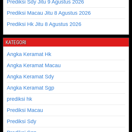
Prediksi Sdy Jitu 9 Agustus 2026
Prediksi Macau Jitu 8 Agustus 2026
Prediksi Hk Jitu 8 Agustus 2026
KATEGORI
Angka Keramat Hk
Angka Keramat Macau
Angka Keramat Sdy
Angka Keramat Sgp
prediksi hk
Prediksi Macau
Prediksi Sdy