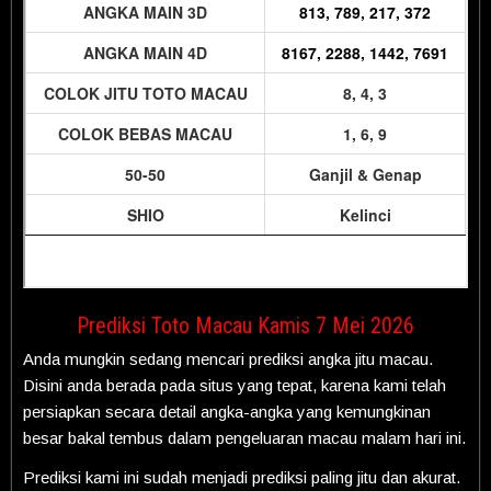
Prediksi Toto Macau Kamis 7 Mei 2026
Anda mungkin sedang mencari prediksi angka jitu macau.
Disini anda berada pada situs yang tepat, karena kami telah
persiapkan secara detail angka-angka yang kemungkinan
besar bakal tembus dalam pengeluaran macau malam hari ini.
Prediksi kami ini sudah menjadi prediksi paling jitu dan akurat.