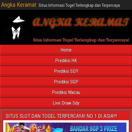
Angka Keramat
Situs Informasi Togel Terlengkap dan Terpercaya
Home
Prediksi HK
Prediksi SDY
Prediksi SGP
Prediksi Macau
Live Draw Sdy
SITUS SLOT DAN TOGEL TERPERCAYA! NO 1 DI ASIA!!!