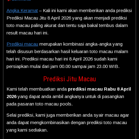
Angka Keramat
– Kali ini kami akan memberikan anda prediksi
Prediksi Macau Jitu 8 April 2026 yang akan menjadi prediksi
toto macau paling akurat dan tentu saja bakal tembus dalam
result macau hari ini.
Prediksi macau
merupakan kombinasi angka-angka yang
telah disusun berdasarkan hasil keluaran toto macau malam
hari ini. Prediksi macau hari ini 8 April 2026 sudah kami
persiapkan mulai dari jam 00.00 sampai jam 23.00 WIB.
Prediksi Jitu Macau
Kami telah membuatkan anda
prediksi macau Rabu 8 April
2026
yang dapat anda ambil angkanya untuk di pasangkan
pada pasaran toto macau pools.
Selai prediksi, kami juga memberikan anda syair macau agar
anda dapat mengkombinasikan dengan prediksi toto macau
yang kami sediakan.