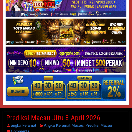
Prediksi Macau Jitu 8 April 2026
angka keramat
Angka Keramat Macau
,
Prediksi Macau
Comments