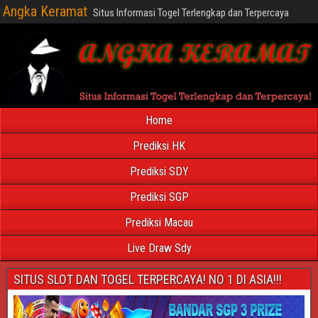
Angka Keramat
Situs Informasi Togel Terlengkap dan Terpercaya
Home
Prediksi HK
Prediksi SDY
Prediksi SGP
Prediksi Macau
Live Draw Sdy
SITUS SLOT DAN TOGEL TERPERCAYA! NO 1 DI ASIA!!!