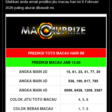
Silahkan anda amati prediksi jitu macau hari ini 8 Februari
2026 paling akurat dibawah ini.