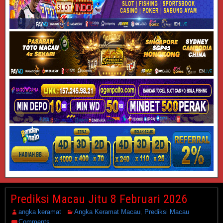
Prediksi Macau Jitu 8 Februari 2026
angka keramat
Angka Keramat Macau
,
Prediksi Macau
Comments