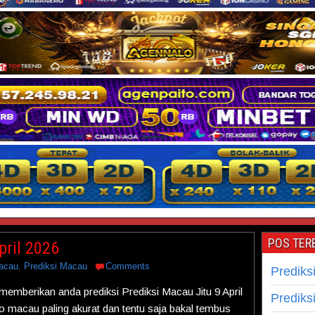
POS TER
pril 2026
acau
,
Prediksi Macau
Comments
Prediks
 memberikan anda prediksi Prediksi Macau Jitu 9 April
Prediks
o macau paling akurat dan tentu saja bakal tembus