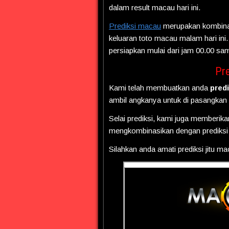
dalam result macau hari ini.
Prediksi macau
merupakan kombinas
keluaran toto macau malam hari ini.
persiapkan mulai dari jam 00.00 sa
Pre
Kami telah membuatkan anda
pred
ambil angkanya untuk di pasangkan
Selai prediksi, kami juga memberik
mengkombinasikan dengan prediksi
Silahkan anda amati prediksi jitu mac