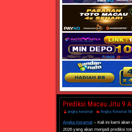
Prediksi Macau Jitu 9 A
angka keramat
Angka Keramat M
Angka Keramat
– Kali ini kami akan
2026 yang akan menjadi prediksi tot