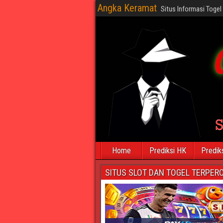
Angka Keramat
Situs Informasi Togel
Home
Prediksi HK
Predik
SITUS SLOT DAN TOGEL TERPERCAY