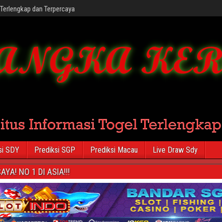
 Terlengkap dan Terpercaya
si SDY
Prediksi SGP
Prediksi Macau
Live Draw Sdy
A! NO 1 DI ASIA!!!