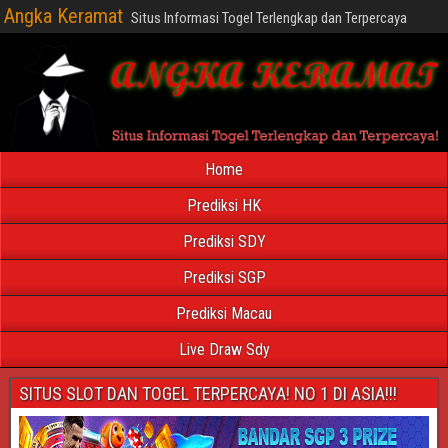
Angka Keramat
Situs Informasi Togel Terlengkap dan Terpercaya
Home
Prediksi HK
Prediksi SDY
Prediksi SGP
Prediksi Macau
Live Draw Sdy
SITUS SLOT DAN TOGEL TERPERCAYA! NO 1 DI ASIA!!!