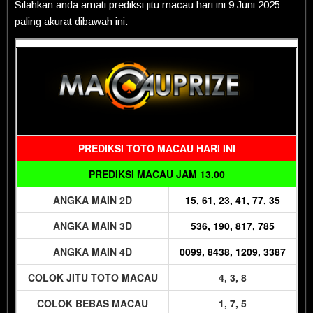
Silahkan anda amati prediksi jitu macau hari ini 9 Juni 2025
paling akurat dibawah ini.