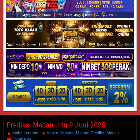
Prediksi Macau Jitu 9 Juni 2025
angka keramat
Angka Keramat Macau
,
Prediksi Macau
Comments