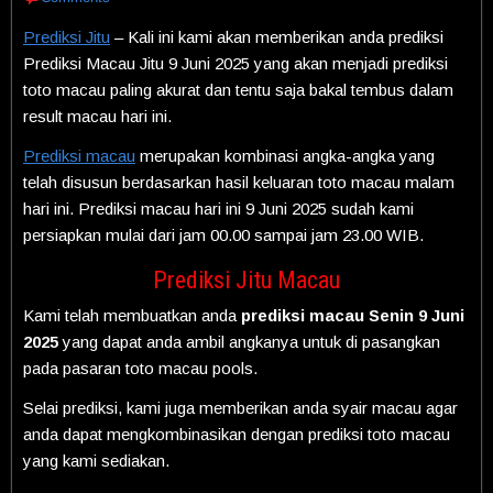
Prediksi Jitu
– Kali ini kami akan memberikan anda prediksi
Prediksi Macau Jitu 9 Juni 2025 yang akan menjadi prediksi
toto macau paling akurat dan tentu saja bakal tembus dalam
result macau hari ini.
Prediksi macau
merupakan kombinasi angka-angka yang
telah disusun berdasarkan hasil keluaran toto macau malam
hari ini. Prediksi macau hari ini 9 Juni 2025 sudah kami
persiapkan mulai dari jam 00.00 sampai jam 23.00 WIB.
Prediksi Jitu Macau
Kami telah membuatkan anda
prediksi macau Senin 9 Juni
2025
yang dapat anda ambil angkanya untuk di pasangkan
pada pasaran toto macau pools.
Selai prediksi, kami juga memberikan anda syair macau agar
anda dapat mengkombinasikan dengan prediksi toto macau
yang kami sediakan.