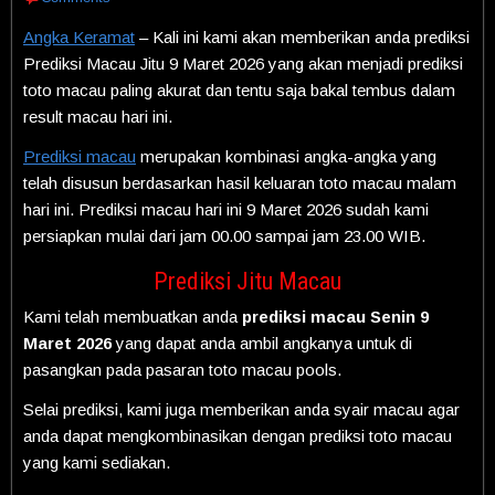
Angka Keramat
– Kali ini kami akan memberikan anda prediksi
Prediksi Macau Jitu 9 Maret 2026 yang akan menjadi prediksi
toto macau paling akurat dan tentu saja bakal tembus dalam
result macau hari ini.
Prediksi macau
merupakan kombinasi angka-angka yang
telah disusun berdasarkan hasil keluaran toto macau malam
hari ini. Prediksi macau hari ini 9 Maret 2026 sudah kami
persiapkan mulai dari jam 00.00 sampai jam 23.00 WIB.
Prediksi Jitu Macau
Kami telah membuatkan anda
prediksi macau Senin 9
Maret 2026
yang dapat anda ambil angkanya untuk di
pasangkan pada pasaran toto macau pools.
Selai prediksi, kami juga memberikan anda syair macau agar
anda dapat mengkombinasikan dengan prediksi toto macau
yang kami sediakan.