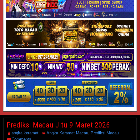
Prediksi Macau Jitu 9 Maret 2026
angka keramat
Angka Keramat Macau
,
Prediksi Macau
Comments