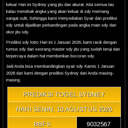
keluar Hari ini Sydney yang jitu dan akurat. Kita semua tau
kalau menebak angka yang akan keluar di sdy memang
sangat sulit, Sehingga kami menyediakan Syair dan prediksi
sdy untuk dijadikan perbandingan pada angka main sdy dan
ekor jitu sdy.
Prediksi sdy lotto Hari ini 1 Januari 2026, kami racik dengan
rumus sdy dari seorang master sdy jitu yang sudah teruji dan
terpercaya dalam hal memberikan bocoran sdy.
Jadi Anda bisa membandingkan syair sdy Kamis 1 Januari
2026 dari kami dengan prediksi Sydney dari Anda masing-
masing.
PREDIKSI TOGEL SYDNEY
HARI SENIN, 10 AGUSTUS 2026
BBFS
9032567