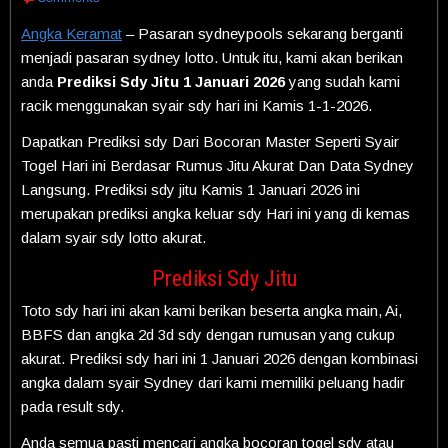
Angka Keramat
– Pasaran sydneypools sekarang berganti
menjadi pasaran sydney lotto. Untuk itu, kami akan berikan
anda
Prediksi Sdy Jitu 1 Januari 2026
yang sudah kami
racik menggunakan syair sdy hari ini Kamis 1-1-2026.
Dapatkan Prediksi sdy Dari Bocoran Master Seperti Syair
Togel Hari ini Berdasar Rumus Jitu Akurat Dan Data Sydney
Langsung. Prediksi sdy jitu Kamis 1 Januari 2026 ini
merupakan prediksi angka keluar sdy Hari ini yang di kemas
dalam syair sdy lotto akurat.
Prediksi Sdy Jitu
Toto sdy hari ini akan kami berikan beserta angka main, Ai,
BBFS dan angka 2d 3d sdy dengan rumusan yang cukup
akurat. Prediksi sdy hari ini 1 Januari 2026 dengan kombinasi
angka dalam syair Sydney dari kami memiliki peluang hadir
pada result sdy.
Anda semua pasti mencari angka bocoran togel sdy atau