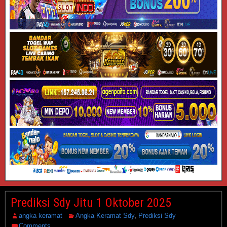
Prediksi Sdy Jitu 1 Oktober 2025
angka keramat
Angka Keramat Sdy
,
Prediksi Sdy
Comments