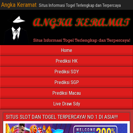
Angka Keramat
Situs Informasi Togel Terlengkap dan Terpercaya
Home
Prediksi HK
Prediksi SDY
Prediksi SGP
Prediksi Macau
Live Draw Sdy
SITUS SLOT DAN TOGEL TERPERCAYA! NO 1 DI ASIA!!!