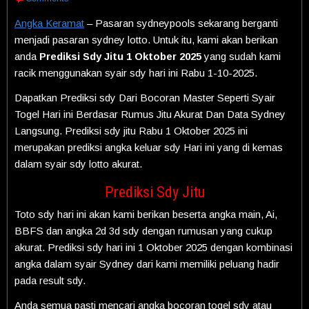
Angka Keramat
– Pasaran sydneypools sekarang berganti
menjadi pasaran sydney lotto. Untuk itu, kami akan berikan
anda
Prediksi Sdy Jitu 1 Oktober 2025
yang sudah kami
racik menggunakan syair sdy hari ini Rabu 1-10-2025.
Dapatkan Prediksi sdy Dari Bocoran Master Seperti Syair
Togel Hari ini Berdasar Rumus Jitu Akurat Dan Data Sydney
Langsung. Prediksi sdy jitu Rabu 1 Oktober 2025 ini
merupakan prediksi angka keluar sdy Hari ini yang di kemas
dalam syair sdy lotto akurat.
Prediksi Sdy Jitu
Toto sdy hari ini akan kami berikan beserta angka main, Ai,
BBFS dan angka 2d 3d sdy dengan rumusan yang cukup
akurat. Prediksi sdy hari ini 1 Oktober 2025 dengan kombinasi
angka dalam syair Sydney dari kami memiliki peluang hadir
pada result sdy.
Anda semua pasti mencari angka bocoran togel sdy atau