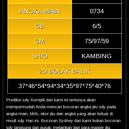
ANGKA MAIN
0734
CB
6/5
CM
75/97/59
SHIO
KAMBING
2D BOLAK BALIK
37*46*54*94*34*35*97*75*40*76
Prediksi sdy Komplit dari kami ini tentunya akan
mempermudah Anda mencari bocoran angka jitu sdy pada
angka main, bbfs, ekor jitu dan angka yang akan keluar di
result sdy Hari ini. Bocoran Sydney dari kami bukan bocoran
sdy langsung dari pusat, melainkan dari para master jitu