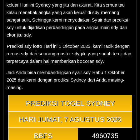
keluar Hari ini Sydney yang jitu dan akurat. Kita semua tau
kalau menebak angka yang akan keluar di sdy memang
sangat sulit, Sehingga kami menyediakan Syair dan prediksi
sdy untuk dijadikan perbandingan pada angka main sdy dan
ekor jitu sdy.
Prediksi sdy lotto Hari ini 1 Oktober 2025, kami racik dengan
rumus sdy dari seorang master sdy jitu yang sudah teruji dan
terpercaya dalam hal memberikan bocoran sdy.
Jadi Anda bisa membandingkan syair sdy Rabu 1 Oktober
2025 dari kami dengan prediksi Sydney dari Anda masing-
masing.
PREDIKSI TOGEL SYDNEY
HARI JUMAT, 7 AGUSTUS 2026
BBFS
4960735