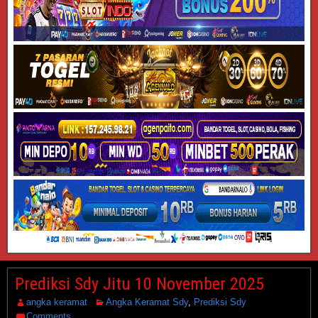
Prediksi Sdy Jitu 10 November 2025
angka keramat
Angka Keramat Sdy
,
Prediksi Sdy
Comments