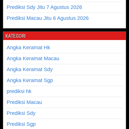
Prediksi Sdy Jitu 7 Agustus 2026
Prediksi Macau Jitu 6 Agustus 2026
KATEGORI
Angka Keramat Hk
Angka Keramat Macau
Angka Keramat Sdy
Angka Keramat Sgp
prediksi hk
Prediksi Macau
Prediksi Sdy
Prediksi Sgp