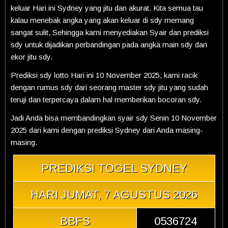
keluar Hari ini Sydney yang jitu dan akurat. Kita semua tau
kalau menebak angka yang akan keluar di sdy memang
sangat sulit, Sehingga kami menyediakan Syair dan prediksi
sdy untuk dijadikan perbandingan pada angka main sdy dan
ekor jitu sdy.
Prediksi sdy lotto Hari ini 10 November 2025, kami racik
dengan rumus sdy dari seorang master sdy jitu yang sudah
teruji dan terpercaya dalam hal memberikan bocoran sdy.
Jadi Anda bisa membandingkan syair sdy Senin 10 November
2025 dari kami dengan prediksi Sydney dari Anda masing-
masing.
PREDIKSI TOGEL SYDNEY
HARI JUMAT, 7 AGUSTUS 2026
BBFS
0536724