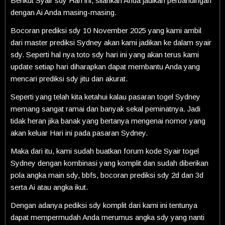
Berikut Syair sdy Hari ini, silahkan Anda jadikan perbandingan
dengan Ai Anda masing-masing.
Bocoran prediksi sdy 10 November 2025 yang kami ambil
dari master prediksi Sydney akan kami jadikan ke dalam syair
sdy. Seperti hal nya toto sdy hari ini yang akan terus kami
update setiap hari diharapkan dapat membantu Anda yang
mencari prediksi sdy jitu dan akurat.
Seperti yang telah kita ketahui kalau pasaran togel Sydney
memang sangat ramai dan banyak sekal peminatnya. Jadi
tidak heran jika banak yang bertanya mengenai nomor yang
akan keluar Hari ini pada pasaran Sydney.
Maka dari itu, kami sudah buatkan forum kode Syair togel
Sydney dengan kombinasi yang komplit dan sudah diberikan
pola angka main sdy, bbfs, bocoran prediksi sdy 2d dan 3d
serta Ai atau angka ikut.
Dengan adanya pediksi sdy komplit dari kami ini tentunya
dapat mempermudah Anda merumus angka sdy yang nanti