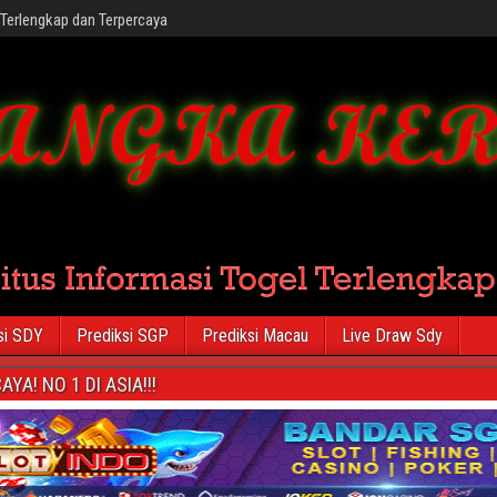
 Terlengkap dan Terpercaya
si SDY
Prediksi SGP
Prediksi Macau
Live Draw Sdy
A! NO 1 DI ASIA!!!