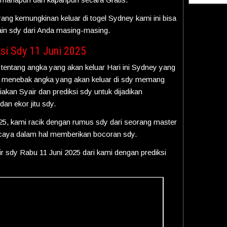
ng kemungkinan keluar di togel Sydney kami ini bisa
in sdy dari Anda masing-masing.
si Sdy 11 Juni 2025
tentang angka yang akan keluar Hari ini Sydney yang
lau menebak angka yang akan keluar di sdy memang
akan Syair dan prediksi sdy untuk dijadikan
an ekor jitu sdy.
 2025, kami racik dengan rumus sdy dari seorang master
percaya dalam hal memberikan bocoran sdy.
 sdy Rabu 11 Juni 2025 dari kami dengan prediksi