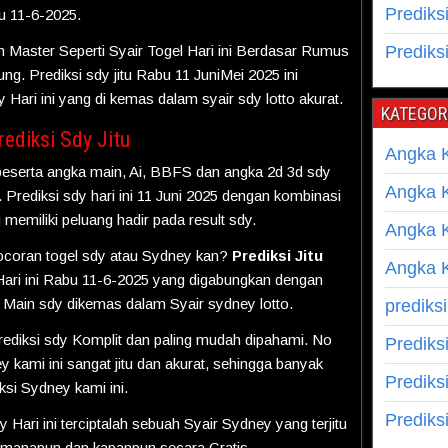
Prediks
u 11-6-2025.
 Master Seperti Syair Togel Hari ini Berdasar Rumus
Prediks
g. Prediksi sdy jitu Rabu 11 JuniMei 2025 ini
 Hari ini yang di kemas dalam syair sdy lotto akurat.
KATEGOR
rediksi Sdy Jitu
Angka 
n beserta angka main, Ai, BBFS dan angka 2d 3d sdy
Angka 
Prediksi sdy hari ini 11 Juni 2025 dengan kombinasi
memiliki peluang hadir pada result sdy.
Angka 
ocoran togel sdy atau Sydney kan?
Prediksi Jitu
Angka 
ari ini Rabu 11-6-2025 yang digabungkan dengan
 Main sdy dikemas dalam Syair sydney lotto.
prediksi
rediksi sdy Komplit dan paling mudah dipahami. No
Prediks
 kami ini sangat jitu dan akurat, sehingga banyak
Prediks
ksi Sydney kami ini.
Prediks
 Hari ini terciptalah sebuah Syair Sydney yang terjitu
 dimanapun dan kapanpun secara Gratis.