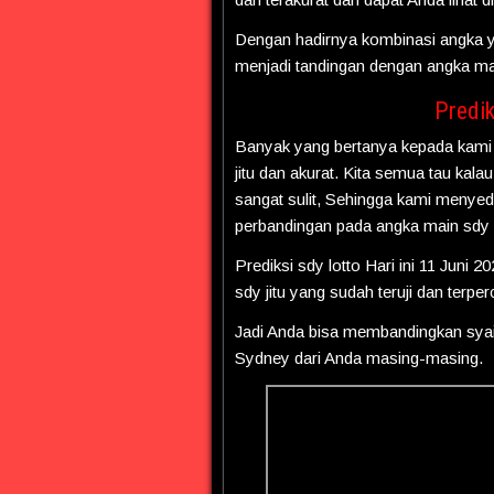
Dengan hadirnya kombinasi angka ya
menjadi tandingan dengan angka ma
Predik
Banyak yang bertanya kepada kami 
jitu dan akurat. Kita semua tau ka
sangat sulit, Sehingga kami menyedi
perbandingan pada angka main sdy d
Prediksi sdy lotto Hari ini 11 Juni
sdy jitu yang sudah teruji dan ter
Jadi Anda bisa membandingkan syair
Sydney dari Anda masing-masing.