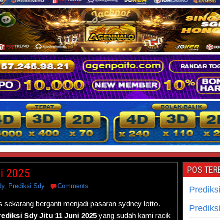
POS TER
ni 2025
dy
,
Prediksi Sdy
Comments
Prediks
sekarang berganti menjadi pasaran sydney lotto.
Prediks
rediksi Sdy Jitu 11 Juni 2025
yang sudah kami racik