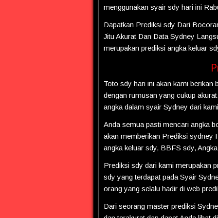
menggunakan syair sdy hari ini Rab
Dapatkan Prediksi sdy Dari Bocoran
Jitu Akurat Dan Data Sydney Langsun
merupakan prediksi angka keluar sdy
P
Toto sdy hari ini akan kami berika
dengan rumusan yang cukup akurat. 
angka dalam syair Sydney dari kami 
Anda semua pasti mencari angka b
akan memberikan Prediksi sydney H
angka keluar sdy, BBFS sdy, Angka
Prediksi sdy dari kami merupakan p
sdy yang terdapat pada Syair Sydney
orang yang selalu hadir di web predi
Dari seorang master prediksi Sydney
dan terakurat dan dapat Anda lihat