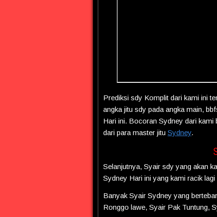
Prediksi sdy Komplit dari kami in
angka jitu sdy pada angka main, bbfs
Hari ini. Bocoran Sydney dari kami
dari para master jitu
Sydney
.
S
Selanjutnya, Syair sdy yang akan ka
Sydney Hari ini yang kami racik lagi
Banyak Syair Sydney yang bertebara
Ronggo lawe, Syair Pak Tuntung, Sy