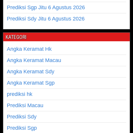
Prediksi Sgp Jitu 6 Agustus 2026
Prediksi Sdy Jitu 6 Agustus 2026
KATEGORI
Angka Keramat Hk
Angka Keramat Macau
Angka Keramat Sdy
Angka Keramat Sgp
prediksi hk
Prediksi Macau
Prediksi Sdy
Prediksi Sgp