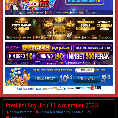
Prediksi Sdy Jitu 11 November 2025
angka keramat
Angka Keramat Sdy
,
Prediksi Sdy
Comments