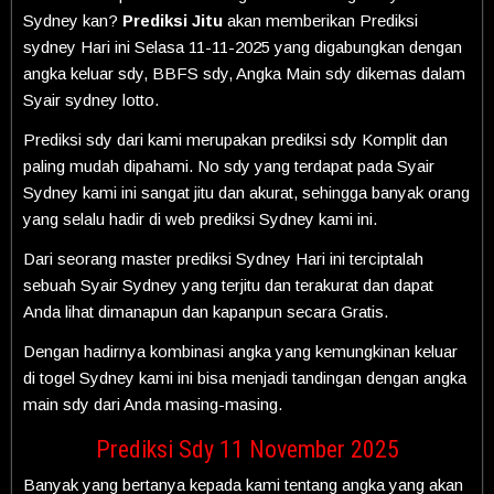
Sydney kan?
Prediksi Jitu
akan memberikan Prediksi
sydney Hari ini Selasa 11-11-2025 yang digabungkan dengan
angka keluar sdy, BBFS sdy, Angka Main sdy dikemas dalam
Syair sydney lotto.
Prediksi sdy dari kami merupakan prediksi sdy Komplit dan
paling mudah dipahami. No sdy yang terdapat pada Syair
Sydney kami ini sangat jitu dan akurat, sehingga banyak orang
yang selalu hadir di web prediksi Sydney kami ini.
Dari seorang master prediksi Sydney Hari ini terciptalah
sebuah Syair Sydney yang terjitu dan terakurat dan dapat
Anda lihat dimanapun dan kapanpun secara Gratis.
Dengan hadirnya kombinasi angka yang kemungkinan keluar
di togel Sydney kami ini bisa menjadi tandingan dengan angka
main sdy dari Anda masing-masing.
Prediksi Sdy 11 November 2025
Banyak yang bertanya kepada kami tentang angka yang akan