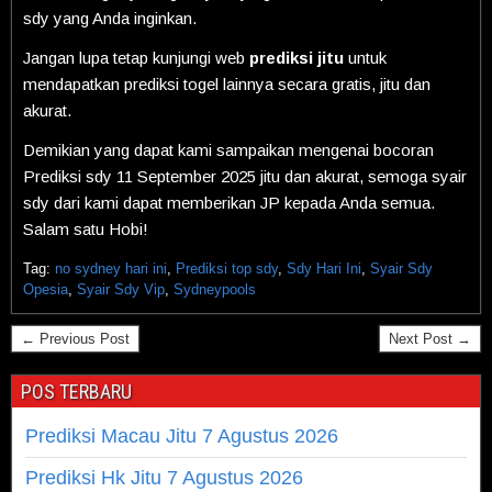
sdy yang Anda inginkan.
Jangan lupa tetap kunjungi web
prediksi jitu
untuk
mendapatkan prediksi togel lainnya secara gratis, jitu dan
akurat.
Demikian yang dapat kami sampaikan mengenai bocoran
Prediksi sdy 11 September 2025 jitu dan akurat, semoga syair
sdy dari kami dapat memberikan JP kepada Anda semua.
Salam satu Hobi!
Tag:
no sydney hari ini
,
Prediksi top sdy
,
Sdy Hari Ini
,
Syair Sdy
Opesia
,
Syair Sdy Vip
,
Sydneypools
← Previous Post
Next Post →
POS TERBARU
Prediksi Macau Jitu 7 Agustus 2026
Prediksi Hk Jitu 7 Agustus 2026