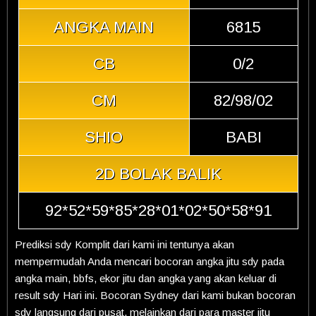
ANGKA MAIN
6815
CB
0/2
CM
82/98/02
SHIO
BABI
2D BOLAK BALIK
92*52*59*85*28*01*02*50*58*91
Prediksi sdy Komplit dari kami ini tentunya akan
mempermudah Anda mencari bocoran angka jitu sdy pada
angka main, bbfs, ekor jitu dan angka yang akan keluar di
result sdy Hari ini. Bocoran Sydney dari kami bukan bocoran
sdy langsung dari pusat, melainkan dari para master jitu