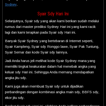
Sydney
.
Syair Sdy Hari Ini
Selanjutnya, Syair sdy yang akan kami berikan sudah melalui
rumus dari master prediksi Sydney Hari ini yang kami racik
lagi dan kami terapkan pada Syair sdy Hari ini.
Banyak Syair Sydney yang bertebaran di Internet seperti,
Syair Kampleng, Syair sdy Ronggo lawe, Syair Pak Tuntung,
Syair Semar dan kode Syair sdy lainnya.
Jadi Anda harus jeli melihat kode Syair Sydney mana yang
memiliki tingkat keakuratan dalam hal menebak angka yang
keluar sdy Hari ini. Sehingga Anda memang mendapatkan
angka jitu sdy.
Kami juga akan membuat Syair sdy untuk dijadikan
perbandingan dengan kombinasi angka main sdy, BBFS sdy,
ekor jitu sdy.