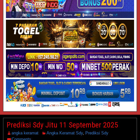
Prediksi Sdy Jitu 11 September 2025
angka keramat
Angka Keramat Sdy
,
Prediksi Sdy
Comments