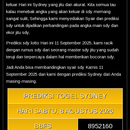
keluar Hari ini Sydney yang jitu dan akurat. Kita semua tau
kalau menebak angka yang akan keluar di sdy memang
sangat sulit, Sehingga kami menyediakan Syair dan prediksi
sdy untuk dijadikan perbandingan pada angka main sdy dan
ekor jitu sdy.
Prediksi sdy lotto Hari ini 11 September 2025, kami racik
dengan rumus sdy dari seorang master sdy jitu yang sudah
teruji dan terpercaya dalam hal memberikan bocoran sdy.
Jadi Anda bisa membandingkan syair sdy Kamis 11
September 2025 dari kami dengan prediksi Sydney dari Anda
masing-masing.
PREDIKSI TOGEL SYDNEY
HARI SABTU, 8 AGUSTUS 2026
BBFS
8952160