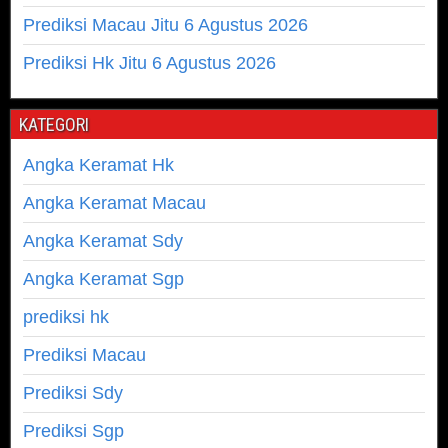
Prediksi Macau Jitu 6 Agustus 2026
Prediksi Hk Jitu 6 Agustus 2026
KATEGORI
Angka Keramat Hk
Angka Keramat Macau
Angka Keramat Sdy
Angka Keramat Sgp
prediksi hk
Prediksi Macau
Prediksi Sdy
Prediksi Sgp