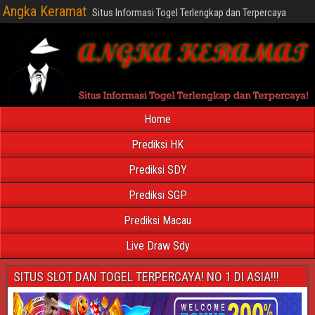
Angka Keramat
Situs Informasi Togel Terlengkap dan Terpercaya
Home
Prediksi HK
Prediksi SDY
Prediksi SGP
Prediksi Macau
Live Draw Sdy
SITUS SLOT DAN TOGEL TERPERCAYA! NO 1 DI ASIA!!!