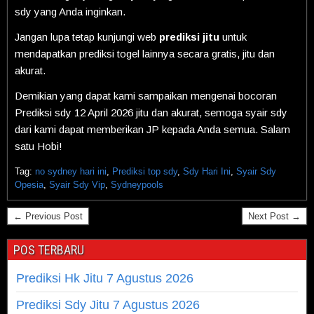
sdy yang Anda inginkan.
Jangan lupa tetap kunjungi web
prediksi jitu
untuk
mendapatkan prediksi togel lainnya secara gratis, jitu dan
akurat.
Demikian yang dapat kami sampaikan mengenai bocoran
Prediksi sdy 12 April 2026 jitu dan akurat, semoga syair sdy
dari kami dapat memberikan JP kepada Anda semua. Salam
satu Hobi!
Tag:
no sydney hari ini
,
Prediksi top sdy
,
Sdy Hari Ini
,
Syair Sdy
Opesia
,
Syair Sdy Vip
,
Sydneypools
← Previous Post
Next Post →
POS TERBARU
Prediksi Hk Jitu 7 Agustus 2026
Prediksi Sdy Jitu 7 Agustus 2026