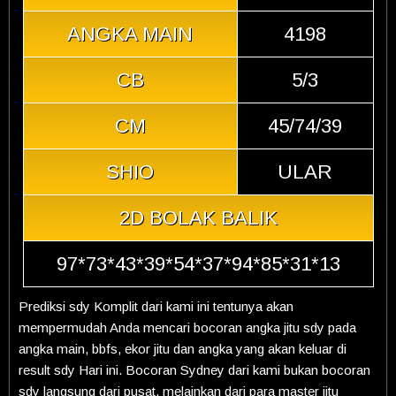
ANGKA MAIN
4198
CB
5/3
CM
45/74/39
SHIO
ULAR
2D BOLAK BALIK
97*73*43*39*54*37*94*85*31*13
Prediksi sdy Komplit dari kami ini tentunya akan
mempermudah Anda mencari bocoran angka jitu sdy pada
angka main, bbfs, ekor jitu dan angka yang akan keluar di
result sdy Hari ini. Bocoran Sydney dari kami bukan bocoran
sdy langsung dari pusat, melainkan dari para master jitu