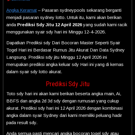
Angka Keramat
– Pasaran sydneypools sekarang berganti
menjadi pasaran sydney lotto. Untuk itu, kami akan berikan
anda
Prediksi Sdy Jitu 12 April 2026
yang sudah kami racik
menggunakan syair sdy hari ini Minggu 12-4-2026.
Dapatkan Prediksi sdy Dari Bocoran Master Seperti Syair
Togel Hari ini Berdasar Rumus Jitu Akurat Dan Data Sydney
Langsung. Prediksi sdy jitu Minggu 12 April 2026 ini
merupakan prediksi angka keluar sdy Hari ini yang di kemas
dalam syair sdy lotto akurat.
Prediksi Sdy Jitu
Toto sdy hari ini akan kami berikan beserta angka main, Ai,
BBFS dan angka 2d 3d sdy dengan rumusan yang cukup
akurat. Prediksi sdy hari ini 12 April 2026 dengan kombinasi
angka dalam syair Sydney dari kami memiliki peluang hadir
pada result sdy.
Anda semua pasti mencari angka bocoran togel sdy atau