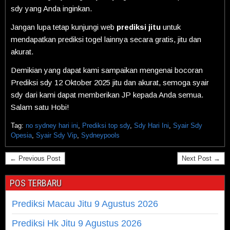
sdy yang Anda inginkan.
Jangan lupa tetap kunjungi web
prediksi jitu
untuk
mendapatkan prediksi togel lainnya secara gratis, jitu dan
akurat.
Demikian yang dapat kami sampaikan mengenai bocoran
Prediksi sdy 12 Oktober 2025 jitu dan akurat, semoga syair
sdy dari kami dapat memberikan JP kepada Anda semua.
Salam satu Hobi!
Tag:
no sydney hari ini
,
Prediksi top sdy
,
Sdy Hari Ini
,
Syair Sdy
Opesia
,
Syair Sdy Vip
,
Sydneypools
← Previous Post
Next Post →
POS TERBARU
Prediksi Macau Jitu 9 Agustus 2026
Prediksi Hk Jitu 9 Agustus 2026