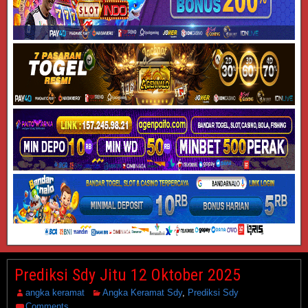
Prediksi Sdy Jitu 12 Oktober 2025
angka keramat
Angka Keramat Sdy
,
Prediksi Sdy
Comments