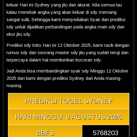
keluar Hari ini Sydney yang jitu dan akurat. Kita semua tau
kalau menebak angka yang akan keluar di sdy memang
sangat sulit, Sehingga kami menyediakan Syair dan prediksi
sdy untuk dijadikan perbandingan pada angka main sdy dan
ekor jitu sdy.
Prediksi sdy lotto Hari ini 12 Oktober 2025, kami racik dengan
rumus sdy dari seorang master sdy jitu yang sudah teruji dan
terpercaya dalam hal memberikan bocoran sdy.
Jadi Anda bisa membandingkan syair sdy Minggu 12 Oktober
2025 dari kami dengan prediksi Sydney dari Anda masing-
masing.
PREDIKSI TOGEL SYDNEY
HARI MINGGU, 9 AGUSTUS 2026
BBFS
5768203