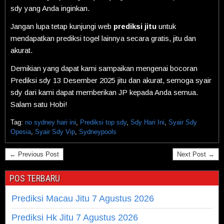
sdy yang Anda inginkan.
Jangan lupa tetap kunjungi web
prediksi jitu
untuk
mendapatkan prediksi togel lainnya secara gratis, jitu dan
akurat.
Demikian yang dapat kami sampaikan mengenai bocoran
Prediksi sdy 13 Desember 2025 jitu dan akurat, semoga syair
sdy dari kami dapat memberikan JP kepada Anda semua.
Salam satu Hobi!
Tag:
no sydney hari ini
,
Prediksi top sdy
,
Sdy Hari Ini
,
Syair Sdy
Opesia
,
Syair Sdy Vip
,
Sydneypools
← Previous Post
Next Post →
POS TERBARU
Prediksi Macau Jitu 7 Agustus 2026
Prediksi Hk Jitu 7 Agustus 2026