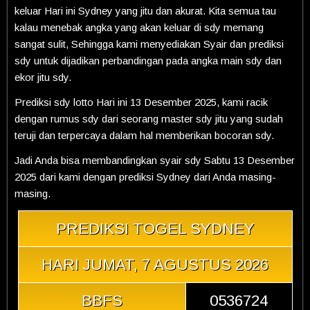
keluar Hari ini Sydney yang jitu dan akurat. Kita semua tau
kalau menebak angka yang akan keluar di sdy memang
sangat sulit, Sehingga kami menyediakan Syair dan prediksi
sdy untuk dijadikan perbandingan pada angka main sdy dan
ekor jitu sdy.
Prediksi sdy lotto Hari ini 13 Desember 2025, kami racik
dengan rumus sdy dari seorang master sdy jitu yang sudah
teruji dan terpercaya dalam hal memberikan bocoran sdy.
Jadi Anda bisa membandingkan syair sdy Sabtu 13 Desember
2025 dari kami dengan prediksi Sydney dari Anda masing-
masing.
PREDIKSI TOGEL SYDNEY
HARI JUMAT, 7 AGUSTUS 2026
BBFS
0536724