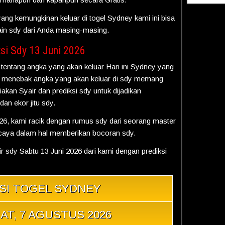
ng kemungkinan keluar di togel Sydney kami ini bisa
in sdy dari Anda masing-masing.
si Sdy 13 Juni 2026
tentang angka yang akan keluar Hari ini Sydney yang
lau menebak angka yang akan keluar di sdy memang
akan Syair dan prediksi sdy untuk dijadikan
an ekor jitu sdy.
 2026, kami racik dengan rumus sdy dari seorang master
percaya dalam hal memberikan bocoran sdy.
 sdy Sabtu 13 Juni 2026 dari kami dengan prediksi
SI TOGEL SYDNEY
AT, 7 AGUSTUS 2026