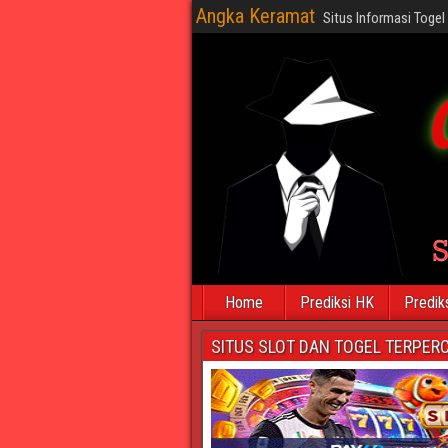
Angka Keramat
Situs Informasi Togel
Home
Prediksi HK
Predik
SITUS SLOT DAN TOGEL TERPERCAY