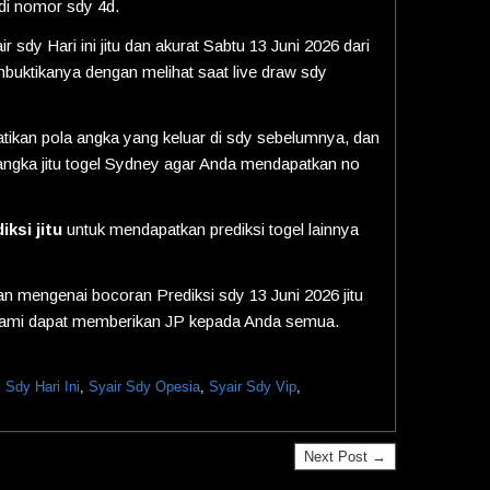
i nomor sdy 4d.
r sdy Hari ini jitu dan akurat Sabtu 13 Juni 2026 dari
buktikanya dengan melihat saat live draw sdy
tikan pola angka yang keluar di sdy sebelumnya, dan
 angka jitu togel Sydney agar Anda mendapatkan no
iksi jitu
untuk mendapatkan prediksi togel lainnya
n mengenai bocoran Prediksi sdy 13 Juni 2026 jitu
 kami dapat memberikan JP kepada Anda semua.
,
Sdy Hari Ini
,
Syair Sdy Opesia
,
Syair Sdy Vip
,
Next Post →