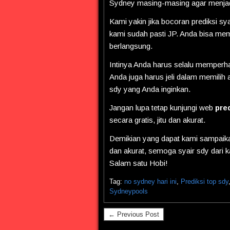
Sydney masing-masing agar menjad
Kami yakin jika bocoran prediksi syai
kami sudah pasti JP. Anda bisa mem
berlangsung.
Intinya Anda harus selalu memperha
Anda juga harus jeli dalam memilih
sdy yang Anda inginkan.
Jangan lupa tetap kunjungi web
pred
secara gratis, jitu dan akurat.
Demikian yang dapat kami sampaika
dan akurat, semoga syair sdy dari
Salam satu Hobi!
Tag:
no sydney hari ini
,
Prediksi top sdy
Sydneypools
← Previous Post