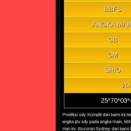
BBFS
ANGKA MAI
CB
CM
SHIO
2D
25*70*03*
Prediksi sdy Komplit dari kami in
angka jitu sdy pada angka main, bbfs
Hari ini. Bocoran Sydney dari kami