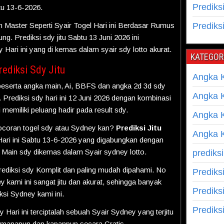
Prediks
tu 13-6-2026.
 Master Seperti Syair Togel Hari ini Berdasar Rumus
Prediks
g. Prediksi sdy jitu Sabtu 13 Juni 2026 ini
 Hari ini yang di kemas dalam syair sdy lotto akurat.
KATEGOR
rediksi Sdy Jitu
Angka 
n beserta angka main, Ai, BBFS dan angka 2d 3d sdy
Angka 
Prediksi sdy hari ini 12 Juni 2026 dengan kombinasi
memiliki peluang hadir pada result sdy.
Angka 
ocoran togel sdy atau Sydney kan?
Prediksi Jitu
Angka 
ari ini Sabtu 13-6-2026 yang digabungkan dengan
 Main sdy dikemas dalam Syair sydney lotto.
prediksi
rediksi sdy Komplit dan paling mudah dipahami. No
Prediks
 kami ini sangat jitu dan akurat, sehingga banyak
Prediks
ksi Sydney kami ini.
Prediks
 Hari ini terciptalah sebuah Syair Sydney yang terjitu
 dimanapun dan kapanpun secara Gratis.