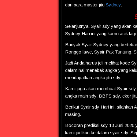
dari para master jitu
Sydney
.
S
Selanjutnya, Syair sdy yang akan ka
Sydney Hari ini yang kami racik lagi
Banyak Syair Sydney yang bertebara
Ronggo lawe, Syair Pak Tuntung, Sy
Jadi Anda harus jeli melihat kode S
dalam hal menebak angka yang kelu
mendapatkan angka jitu sdy.
Kami juga akan membuat Syair sdy 
angka main sdy, BBFS sdy, ekor jit
Berikut Syair sdy Hari ini, silahka
masing.
Bocoran prediksi sdy 13 Juni 2026 
kami jadikan ke dalam syair sdy. Sep