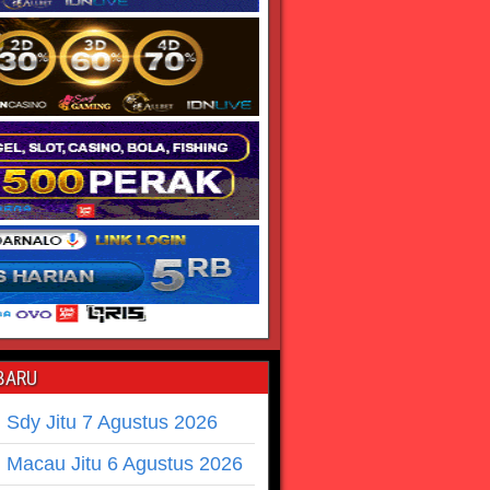
BARU
i Sdy Jitu 7 Agustus 2026
i Macau Jitu 6 Agustus 2026