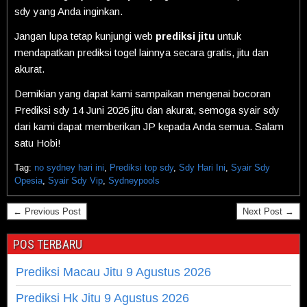
sdy yang Anda inginkan.
Jangan lupa tetap kunjungi web
prediksi jitu
untuk
mendapatkan prediksi togel lainnya secara gratis, jitu dan
akurat.
Demikian yang dapat kami sampaikan mengenai bocoran
Prediksi sdy 14 Juni 2026 jitu dan akurat, semoga syair sdy
dari kami dapat memberikan JP kepada Anda semua. Salam
satu Hobi!
Tag:
no sydney hari ini
,
Prediksi top sdy
,
Sdy Hari Ini
,
Syair Sdy
Opesia
,
Syair Sdy Vip
,
Sydneypools
← Previous Post
Next Post →
POS TERBARU
Prediksi Macau Jitu 9 Agustus 2026
Prediksi Hk Jitu 9 Agustus 2026