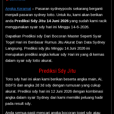
Angka Keramat
– Pasaran sydneypools sekarang berganti
menjadi pasaran sydney lotto. Untuk itu, kami akan berikan
anda
Prediksi Sdy Jitu 14 Juni 2026
yang sudah kami racik
menggunakan syair sdy hari ini Minggu 14-6-2026.
Dapatkan Prediksi sdy Dari Bocoran Master Seperti Syair
Togel Hari ini Berdasar Rumus Jitu Akurat Dan Data Sydney
Langsung. Prediksi sdy jitu Minggu 14 Juni 2026 ini
merupakan prediksi angka keluar sdy Hari ini yang di kemas
dalam syair sdy lotto akurat.
Prediksi Sdy Jitu
Toto sdy hari ini akan kami berikan beserta angka main, Ai,
BBFS dan angka 2d 3d sdy dengan rumusan yang cukup
akurat. Prediksi sdy hari ini 12 Juni 2026 dengan kombinasi
angka dalam syair Sydney dari kami memiliki peluang hadir
pada result sdy.
Anda semua pasti mencari angka bocoran togel sdy atau