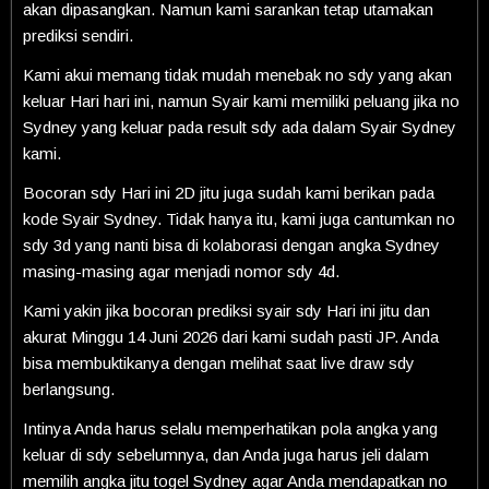
akan dipasangkan. Namun kami sarankan tetap utamakan
prediksi sendiri.
Kami akui memang tidak mudah menebak no sdy yang akan
keluar Hari hari ini, namun Syair kami memiliki peluang jika no
Sydney yang keluar pada result sdy ada dalam Syair Sydney
kami.
Bocoran sdy Hari ini 2D jitu juga sudah kami berikan pada
kode Syair Sydney. Tidak hanya itu, kami juga cantumkan no
sdy 3d yang nanti bisa di kolaborasi dengan angka Sydney
masing-masing agar menjadi nomor sdy 4d.
Kami yakin jika bocoran prediksi syair sdy Hari ini jitu dan
akurat Minggu 14 Juni 2026 dari kami sudah pasti JP. Anda
bisa membuktikanya dengan melihat saat live draw sdy
berlangsung.
Intinya Anda harus selalu memperhatikan pola angka yang
keluar di sdy sebelumnya, dan Anda juga harus jeli dalam
memilih angka jitu togel Sydney agar Anda mendapatkan no