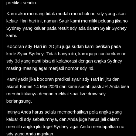
prediksi sendiri.
Kami akui memang tidak mudah menebak no sdy yang akan
keluar Hari hari ini, namun Syair kami memiliki peluang jika no
Sydney yang keluar pada result sdy ada dalam Syair Sydney
kami.
Bocoran sdy Hari ini 2D jitu juga sudah kami berikan pada
kode Syair Sydney. Tidak hanya itu, kami juga cantumkan no
sdy 3d yang nanti bisa di kolaborasi dengan angka Sydney
masing-masing agar menjadi nomor sdy 4d.
Kami yakin jika bocoran prediksi syair sdy Hari ini jitu dan
akurat Kamis 14 Mei 2026 dari kami sudah pasti JP. Anda bisa
membuktikanya dengan melihat saat live draw sdy
berlangsung.
Intinya Anda harus selalu memperhatikan pola angka yang
keluar di sdy sebelumnya, dan Anda juga harus jeli dalam
memilih angka jitu togel Sydney agar Anda mendapatkan no
sdy yang Anda inginkan.