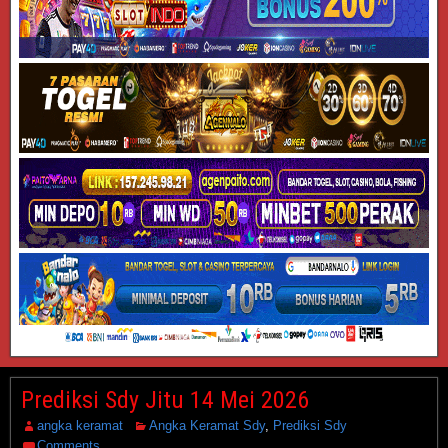
Prediksi Sdy Jitu 14 Mei 2026
angka keramat
Angka Keramat Sdy
,
Prediksi Sdy
Comments