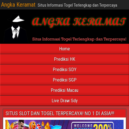
Angka Keramat
Situs Informasi Togel Terlengkap dan Terpercaya
Home
Prediksi HK
Prediksi SDY
Prediksi SGP
Prediksi Macau
Live Draw Sdy
SITUS SLOT DAN TOGEL TERPERCAYA! NO 1 DI ASIA!!!