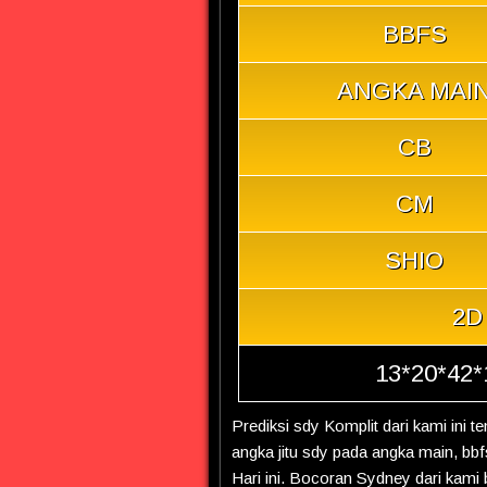
BBFS
ANGKA MAI
CB
CM
SHIO
2D
13*20*42*
Prediksi sdy Komplit dari kami in
angka jitu sdy pada angka main, bbfs
Hari ini. Bocoran Sydney dari kami