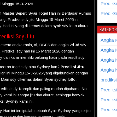
Prediks
ni Minggu 15-3-2026.
 Master Seperti Syair Togel Hari ini Berdasar Rumus
Prediks
g. Prediksi sdy jitu Minggu 15 Maret 2026 ini
 Hari ini yang di kemas dalam syair sdy lotto akurat.
KATEGOR
rediksi Sdy Jitu
Angka 
n beserta angka main, Ai, BBFS dan angka 2d 3d sdy
Angka 
Prediksi sdy hari ini 15 Maret 2026 dengan
dari kami memiliki peluang hadir pada result sdy.
Angka 
ocoran togel sdy atau Sydney kan?
Prediksi Jitu
Angka 
ari ini Minggu 15-3-2026 yang digabungkan dengan
 Main sdy dikemas dalam Syair sydney lotto.
prediksi
rediksi sdy Komplit dan paling mudah dipahami. No
Prediks
 kami ini sangat jitu dan akurat, sehingga banyak
Prediks
ksi Sydney kami ini.
Prediks
 Hari ini terciptalah sebuah Syair Sydney yang terjitu
 dimanapun dan kapanpun secara Gratis.