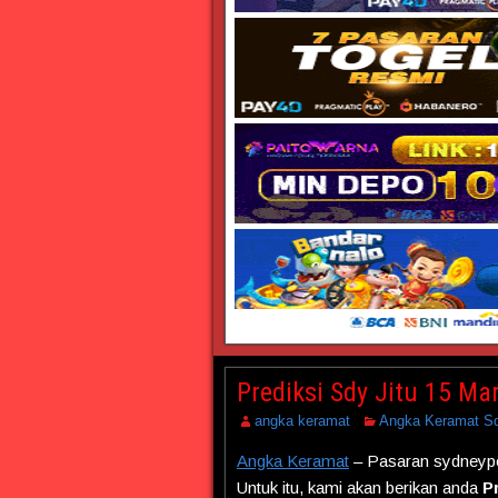
Prediksi Sdy Jitu 15 Ma
angka keramat
Angka Keramat S
Angka Keramat
– Pasaran sydneypoo
Untuk itu, kami akan berikan anda
P