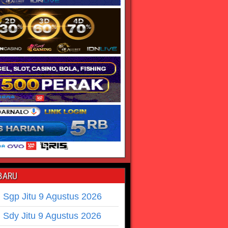
BARU
i Sgp Jitu 9 Agustus 2026
i Sdy Jitu 9 Agustus 2026