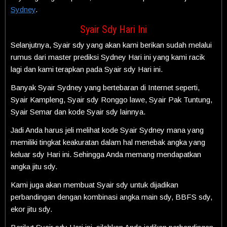
Sydney
.
Syair Sdy Hari Ini
Selanjutnya, Syair sdy yang akan kami berikan sudah melalui
rumus dari master prediksi Sydney Hari ini yang kami racik
lagi dan kami terapkan pada Syair sdy Hari ini.
Banyak Syair Sydney yang bertebaran di Internet seperti,
Syair Kampleng, Syair sdy Ronggo lawe, Syair Pak Tuntung,
Syair Semar dan kode Syair sdy lainnya.
Jadi Anda harus jeli melihat kode Syair Sydney mana yang
memiliki tingkat keakuratan dalam hal menebak angka yang
keluar sdy Hari ini. Sehingga Anda memang mendapatkan
angka jitu sdy.
Kami juga akan membuat Syair sdy untuk dijadikan
perbandingan dengan kombinasi angka main sdy, BBFS sdy,
ekor jitu sdy.