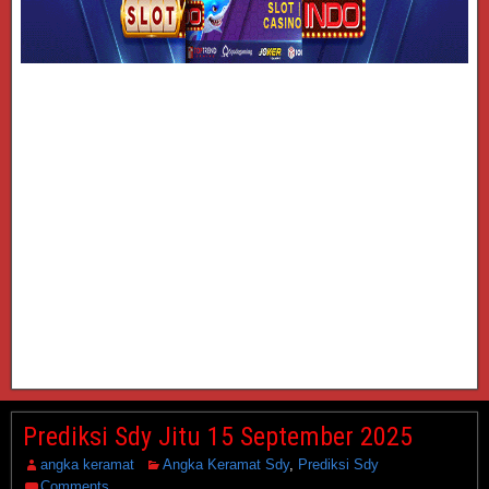
Prediksi Sdy Jitu 15 September 2025
angka keramat
Angka Keramat Sdy
,
Prediksi Sdy
Comments