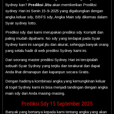
Sydney kan?
Prediksi Jitu
akan memberikan Prediksi
sydney Hari ini Senin 15-9-2025 yang digabungkan dengan
angka keluar sdy, BBFS sdy, Angka Main sdy dikemas dalam
Syair sydney lotto.
Prediksi sdy dari kami merupakan prediksi sdy Komplit dan
paling mudah dipahami. No sdy yang terdapat pada Syair
Sydney kami ini sangat jitu dan akurat, sehingga banyak orang
yang selalu hadir di web prediksi Sydney kami ini.
Dari seorang master prediksi Sydney Hari ini terciptalah
sebuah Syair Sydney yang terjitu dan terakurat dan dapat
Anda lihat dimanapun dan kapanpun secara Gratis.
Dengan hadirnya kombinasi angka yang kemungkinan keluar
di togel Sydney kami ini bisa menjadi tandingan dengan angka
main sdy dari Anda masing-masing.
Prediksi Sdy 15 September 2025
Banyak yang bertanya kepada kami tentang angka yang akan