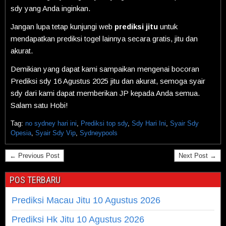
sdy yang Anda inginkan.
Jangan lupa tetap kunjungi web
prediksi jitu
untuk
mendapatkan prediksi togel lainnya secara gratis, jitu dan
akurat.
Demikian yang dapat kami sampaikan mengenai bocoran
Prediksi sdy 16 Agustus 2025 jitu dan akurat, semoga syair
sdy dari kami dapat memberikan JP kepada Anda semua.
Salam satu Hobi!
Tag:
no sydney hari ini
,
Prediksi top sdy
,
Sdy Hari Ini
,
Syair Sdy
Opesia
,
Syair Sdy Vip
,
Sydneypools
← Previous Post
Next Post →
POS TERBARU
Prediksi Macau Jitu 10 Agustus 2026
Prediksi Hk Jitu 10 Agustus 2026