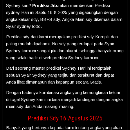
Sydney kan?
Prediksi Jitu
akan memberikan Prediksi
sydney Hari ini Sabtu 16-8-2025 yang digabungkan dengan
angka keluar sdy, BBFS sdy, Angka Main sdy dikemas dalam
Syair sydney lotto.
Prediksi sdy dari kami merupakan prediksi sdy Komplit dan
paling mudah dipahami. No sdy yang terdapat pada Syair
Sydney kami ini sangat jitu dan akurat, sehingga banyak orang
yang selalu hadir di web prediksi Sydney kami ini.
Dari seorang master prediksi Sydney Hari ini terciptalah
sebuah Syair Sydney yang terjitu dan terakurat dan dapat
Anda lihat dimanapun dan kapanpun secara Gratis.
Dengan hadirnya kombinasi angka yang kemungkinan keluar
di togel Sydney kami ini bisa menjadi tandingan dengan angka
main sdy dari Anda masing-masing.
Prediksi Sdy 16 Agustus 2025
Banyak yang bertanya kepada kami tentang angka yang akan