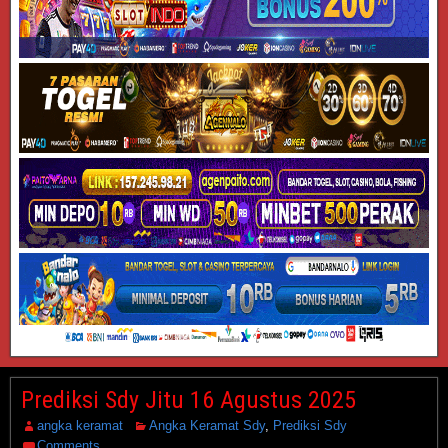
Prediksi Sdy Jitu 16 Agustus 2025
angka keramat
Angka Keramat Sdy
,
Prediksi Sdy
Comments