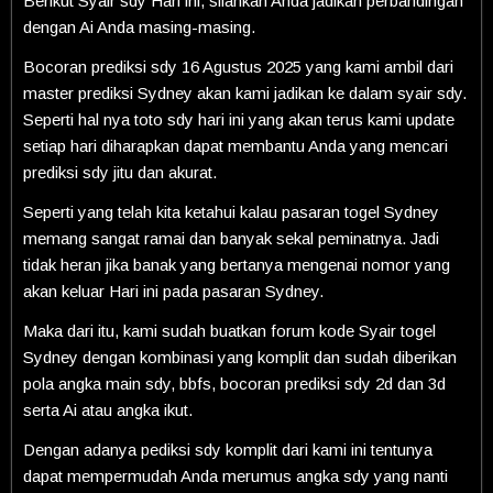
Berikut Syair sdy Hari ini, silahkan Anda jadikan perbandingan
dengan Ai Anda masing-masing.
Bocoran prediksi sdy 16 Agustus 2025 yang kami ambil dari
master prediksi Sydney akan kami jadikan ke dalam syair sdy.
Seperti hal nya toto sdy hari ini yang akan terus kami update
setiap hari diharapkan dapat membantu Anda yang mencari
prediksi sdy jitu dan akurat.
Seperti yang telah kita ketahui kalau pasaran togel Sydney
memang sangat ramai dan banyak sekal peminatnya. Jadi
tidak heran jika banak yang bertanya mengenai nomor yang
akan keluar Hari ini pada pasaran Sydney.
Maka dari itu, kami sudah buatkan forum kode Syair togel
Sydney dengan kombinasi yang komplit dan sudah diberikan
pola angka main sdy, bbfs, bocoran prediksi sdy 2d dan 3d
serta Ai atau angka ikut.
Dengan adanya pediksi sdy komplit dari kami ini tentunya
dapat mempermudah Anda merumus angka sdy yang nanti