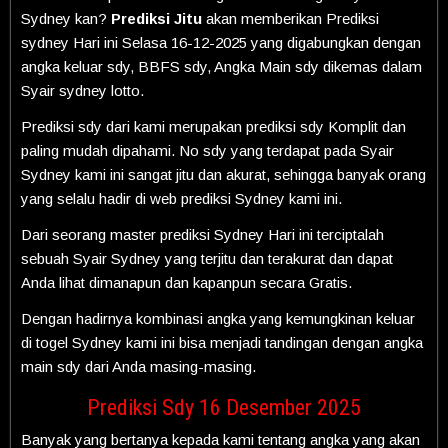
Sydney kan?
Prediksi Jitu
akan memberikan Prediksi
sydney Hari ini Selasa 16-12-2025 yang digabungkan dengan
angka keluar sdy, BBFS sdy, Angka Main sdy dikemas dalam
Syair sydney lotto.
Prediksi sdy dari kami merupakan prediksi sdy Komplit dan
paling mudah dipahami. No sdy yang terdapat pada Syair
Sydney kami ini sangat jitu dan akurat, sehingga banyak orang
yang selalu hadir di web prediksi Sydney kami ini.
Dari seorang master prediksi Sydney Hari ini terciptalah
sebuah Syair Sydney yang terjitu dan terakurat dan dapat
Anda lihat dimanapun dan kapanpun secara Gratis.
Dengan hadirnya kombinasi angka yang kemungkinan keluar
di togel Sydney kami ini bisa menjadi tandingan dengan angka
main sdy dari Anda masing-masing.
Prediksi Sdy 16 Desember 2025
Banyak yang bertanya kepada kami tentang angka yang akan