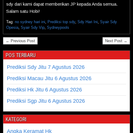
sdy dari kami dapat memberikan JP kepada Anda semua.
Salam satu Hobi!
Tag:
no sydney hari ini
,
Prediksi top sdy
,
Sdy Hari Ini
,
Syair Sdy
Opesia
,
Syair Sdy Vip
,
Sydneypools
← Previous Post
Next Post →
POS TERBARU
Prediksi Sdy Jitu 7 Agustus 2026
Prediksi Macau Jitu 6 Agustus 2026
Prediksi Hk Jitu 6 Agustus 2026
Prediksi Sgp Jitu 6 Agustus 2026
KATEGORI
Angka Keramat Hk