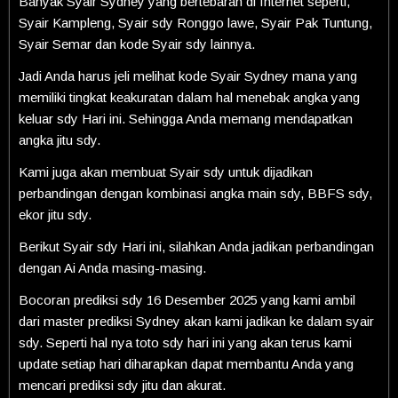
Banyak Syair Sydney yang bertebaran di Internet seperti,
Syair Kampleng, Syair sdy Ronggo lawe, Syair Pak Tuntung,
Syair Semar dan kode Syair sdy lainnya.
Jadi Anda harus jeli melihat kode Syair Sydney mana yang
memiliki tingkat keakuratan dalam hal menebak angka yang
keluar sdy Hari ini. Sehingga Anda memang mendapatkan
angka jitu sdy.
Kami juga akan membuat Syair sdy untuk dijadikan
perbandingan dengan kombinasi angka main sdy, BBFS sdy,
ekor jitu sdy.
Berikut Syair sdy Hari ini, silahkan Anda jadikan perbandingan
dengan Ai Anda masing-masing.
Bocoran prediksi sdy 16 Desember 2025 yang kami ambil
dari master prediksi Sydney akan kami jadikan ke dalam syair
sdy. Seperti hal nya toto sdy hari ini yang akan terus kami
update setiap hari diharapkan dapat membantu Anda yang
mencari prediksi sdy jitu dan akurat.