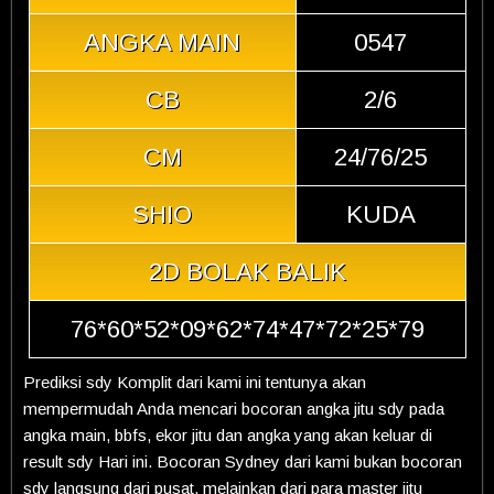
ANGKA MAIN
0547
CB
2/6
CM
24/76/25
SHIO
KUDA
2D BOLAK BALIK
76*60*52*09*62*74*47*72*25*79
Prediksi sdy Komplit dari kami ini tentunya akan
mempermudah Anda mencari bocoran angka jitu sdy pada
angka main, bbfs, ekor jitu dan angka yang akan keluar di
result sdy Hari ini. Bocoran Sydney dari kami bukan bocoran
sdy langsung dari pusat, melainkan dari para master jitu