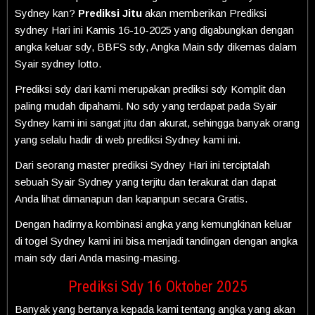
Sydney kan?
Prediksi Jitu
akan memberikan Prediksi
sydney Hari ini Kamis 16-10-2025 yang digabungkan dengan
angka keluar sdy, BBFS sdy, Angka Main sdy dikemas dalam
Syair sydney lotto.
Prediksi sdy dari kami merupakan prediksi sdy Komplit dan
paling mudah dipahami. No sdy yang terdapat pada Syair
Sydney kami ini sangat jitu dan akurat, sehingga banyak orang
yang selalu hadir di web prediksi Sydney kami ini.
Dari seorang master prediksi Sydney Hari ini terciptalah
sebuah Syair Sydney yang terjitu dan terakurat dan dapat
Anda lihat dimanapun dan kapanpun secara Gratis.
Dengan hadirnya kombinasi angka yang kemungkinan keluar
di togel Sydney kami ini bisa menjadi tandingan dengan angka
main sdy dari Anda masing-masing.
Prediksi Sdy 16 Oktober 2025
Banyak yang bertanya kepada kami tentang angka yang akan