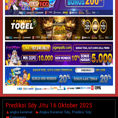
Prediksi Sdy Jitu 16 Oktober 2025
angka keramat
Angka Keramat Sdy
,
Prediksi Sdy
Comments