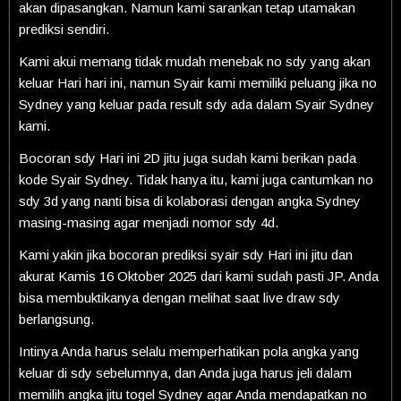
akan dipasangkan. Namun kami sarankan tetap utamakan
prediksi sendiri.
Kami akui memang tidak mudah menebak no sdy yang akan
keluar Hari hari ini, namun Syair kami memiliki peluang jika no
Sydney yang keluar pada result sdy ada dalam Syair Sydney
kami.
Bocoran sdy Hari ini 2D jitu juga sudah kami berikan pada
kode Syair Sydney. Tidak hanya itu, kami juga cantumkan no
sdy 3d yang nanti bisa di kolaborasi dengan angka Sydney
masing-masing agar menjadi nomor sdy 4d.
Kami yakin jika bocoran prediksi syair sdy Hari ini jitu dan
akurat Kamis 16 Oktober 2025 dari kami sudah pasti JP. Anda
bisa membuktikanya dengan melihat saat live draw sdy
berlangsung.
Intinya Anda harus selalu memperhatikan pola angka yang
keluar di sdy sebelumnya, dan Anda juga harus jeli dalam
memilih angka jitu togel Sydney agar Anda mendapatkan no