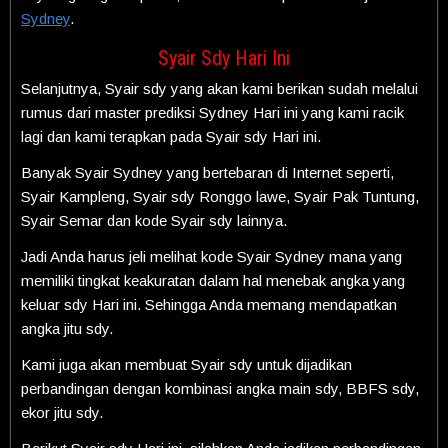
Sydney
.
Syair Sdy Hari Ini
Selanjutnya, Syair sdy yang akan kami berikan sudah melalui
rumus dari master prediksi Sydney Hari ini yang kami racik
lagi dan kami terapkan pada Syair sdy Hari ini.
Banyak Syair Sydney yang bertebaran di Internet seperti,
Syair Kampleng, Syair sdy Ronggo lawe, Syair Pak Tuntung,
Syair Semar dan kode Syair sdy lainnya.
Jadi Anda harus jeli melihat kode Syair Sydney mana yang
memiliki tingkat keakuratan dalam hal menebak angka yang
keluar sdy Hari ini. Sehingga Anda memang mendapatkan
angka jitu sdy.
Kami juga akan membuat Syair sdy untuk dijadikan
perbandingan dengan kombinasi angka main sdy, BBFS sdy,
ekor jitu sdy.