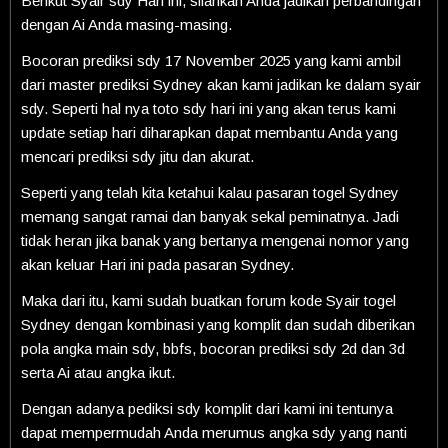
Berikut Syair sdy Hari ini, silahkan Anda jadikan perbandingan
dengan Ai Anda masing-masing.
Bocoran prediksi sdy 17 November 2025 yang kami ambil
dari master prediksi Sydney akan kami jadikan ke dalam syair
sdy. Seperti hal nya toto sdy hari ini yang akan terus kami
update setiap hari diharapkan dapat membantu Anda yang
mencari prediksi sdy jitu dan akurat.
Seperti yang telah kita ketahui kalau pasaran togel Sydney
memang sangat ramai dan banyak sekal peminatnya. Jadi
tidak heran jika banak yang bertanya mengenai nomor yang
akan keluar Hari ini pada pasaran Sydney.
Maka dari itu, kami sudah buatkan forum kode Syair togel
Sydney dengan kombinasi yang komplit dan sudah diberikan
pola angka main sdy, bbfs, bocoran prediksi sdy 2d dan 3d
serta Ai atau angka ikut.
Dengan adanya pediksi sdy komplit dari kami ini tentunya
dapat mempermudah Anda merumus angka sdy yang nanti