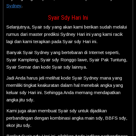
Sydney
.
Syair Sdy Hari Ini
Selanjutnya, Syair sdy yang akan kami berikan sudah melalui
rumus dari master prediksi Sydney Hari ini yang kami racik
lagi dan kami terapkan pada Syair sdy Hari ini.
Banyak Syair Sydney yang bertebaran di Internet seperti,
Syair Kampleng, Syair sdy Ronggo lawe, Syair Pak Tuntung,
Syair Semar dan kode Syair sdy lainnya.
Jadi Anda harus jeli melihat kode Syair Sydney mana yang
memiliki tingkat keakuratan dalam hal menebak angka yang
keluar sdy Hari ini. Sehingga Anda memang mendapatkan
angka jitu sdy.
Kami juga akan membuat Syair sdy untuk dijadikan
perbandingan dengan kombinasi angka main sdy, BBFS sdy,
ekor jitu sdy.