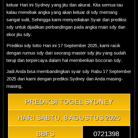
keluar Hari ini Sydney yang jitu dan akurat. Kita semua tau
kalau menebak angka yang akan keluar di sdy memang
sangat sulit, Sehingga kami menyediakan Syair dan prediksi
sdy untuk dijadikan perbandingan pada angka main sdy dan
ekor jitu sdy.
Prediksi sdy lotto Hari ini 17 September 2025, kami racik
dengan rumus sdy dari seorang master sdy jitu yang sudah
teruji dan terpercaya dalam hal memberikan bocoran sdy.
Jadi Anda bisa membandingkan syair sdy Rabu 17 September
2025 dari kami dengan prediksi Sydney dari Anda masing-
masing.
PREDIKSI TOGEL SYDNEY
HARI SABTU, 8 AGUSTUS 2026
BBFS
0721398