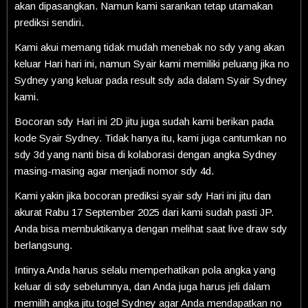
akan dipasangkan. Namun kami sarankan tetap utamakan
prediksi sendiri.
Kami akui memang tidak mudah menebak no sdy yang akan
keluar Hari hari ini, namun Syair kami memiliki peluang jika no
Sydney yang keluar pada result sdy ada dalam Syair Sydney
kami.
Bocoran sdy Hari ini 2D jitu juga sudah kami berikan pada
kode Syair Sydney. Tidak hanya itu, kami juga cantumkan no
sdy 3d yang nanti bisa di kolaborasi dengan angka Sydney
masing-masing agar menjadi nomor sdy 4d.
Kami yakin jika bocoran prediksi syair sdy Hari ini jitu dan
akurat Rabu 17 September 2025 dari kami sudah pasti JP.
Anda bisa membuktikanya dengan melihat saat live draw sdy
berlangsung.
Intinya Anda harus selalu memperhatikan pola angka yang
keluar di sdy sebelumnya, dan Anda juga harus jeli dalam
memilih angka jitu togel Sydney agar Anda mendapatkan no