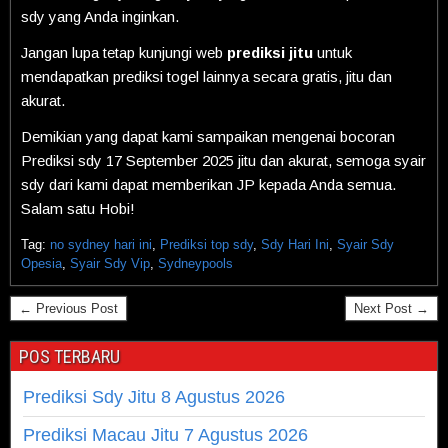
sdy yang Anda inginkan.
Jangan lupa tetap kunjungi web
prediksi jitu
untuk
mendapatkan prediksi togel lainnya secara gratis, jitu dan
akurat.
Demikian yang dapat kami sampaikan mengenai bocoran
Prediksi sdy 17 September 2025 jitu dan akurat, semoga syair
sdy dari kami dapat memberikan JP kepada Anda semua.
Salam satu Hobi!
Tag:
no sydney hari ini
,
Prediksi top sdy
,
Sdy Hari Ini
,
Syair Sdy
Opesia
,
Syair Sdy Vip
,
Sydneypools
← Previous Post
Next Post →
POS TERBARU
Prediksi Sdy Jitu 8 Agustus 2026
Prediksi Macau Jitu 7 Agustus 2026