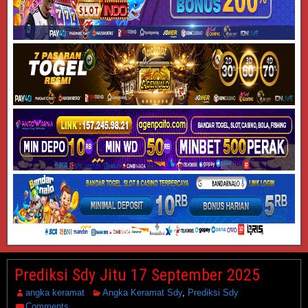
Prediksi Sdy Jitu 17 September 2025
angka keramat
Angka Keramat Sdy
,
Prediksi Sdy
Comments