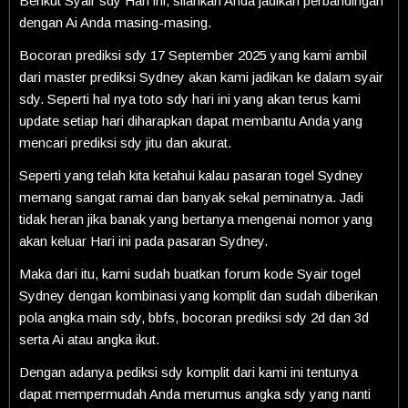
Berikut Syair sdy Hari ini, silahkan Anda jadikan perbandingan
dengan Ai Anda masing-masing.
Bocoran prediksi sdy 17 September 2025 yang kami ambil
dari master prediksi Sydney akan kami jadikan ke dalam syair
sdy. Seperti hal nya toto sdy hari ini yang akan terus kami
update setiap hari diharapkan dapat membantu Anda yang
mencari prediksi sdy jitu dan akurat.
Seperti yang telah kita ketahui kalau pasaran togel Sydney
memang sangat ramai dan banyak sekal peminatnya. Jadi
tidak heran jika banak yang bertanya mengenai nomor yang
akan keluar Hari ini pada pasaran Sydney.
Maka dari itu, kami sudah buatkan forum kode Syair togel
Sydney dengan kombinasi yang komplit dan sudah diberikan
pola angka main sdy, bbfs, bocoran prediksi sdy 2d dan 3d
serta Ai atau angka ikut.
Dengan adanya pediksi sdy komplit dari kami ini tentunya
dapat mempermudah Anda merumus angka sdy yang nanti