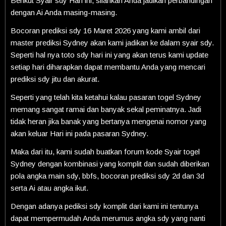
Berikut Syair sdy Hari ini, silahkan Anda jadikan perbandingan
dengan Ai Anda masing-masing.
Bocoran prediksi sdy 16 Maret 2026 yang kami ambil dari
master prediksi Sydney akan kami jadikan ke dalam syair sdy.
Seperti hal nya toto sdy hari ini yang akan terus kami update
setiap hari diharapkan dapat membantu Anda yang mencari
prediksi sdy jitu dan akurat.
Seperti yang telah kita ketahui kalau pasaran togel Sydney
memang sangat ramai dan banyak sekal peminatnya. Jadi
tidak heran jika banak yang bertanya mengenai nomor yang
akan keluar Hari ini pada pasaran Sydney.
Maka dari itu, kami sudah buatkan forum kode Syair togel
Sydney dengan kombinasi yang komplit dan sudah diberikan
pola angka main sdy, bbfs, bocoran prediksi sdy 2d dan 3d
serta Ai atau angka ikut.
Dengan adanya pediksi sdy komplit dari kami ini tentunya
dapat mempermudah Anda merumus angka sdy yang nanti