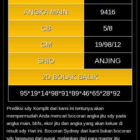
ANGKA MAIN
9416
CB
5/8
CM
19/98/12
SHIO
ANJING
2D BOLAK BALIK
95*19*14*98*91*89*46*65*28*92
Prediksi sdy Komplit dari kami ini tentunya akan
mempermudah Anda mencari bocoran angka jitu sdy pada
angka main, bbfs, ekor jitu dan angka yang akan keluar di
result sdy Hari ini. Bocoran Sydney dari kami bukan bocoran
sdy langsung dari pusat, melainkan dari para master jitu