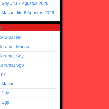
i Sdy Jitu 7 Agustus 2026
i Macau Jitu 6 Agustus 2026
I
Keramat Hk
Keramat Macau
Keramat Sdy
Keramat Sgp
 hk
i Macau
i Sdy
i Sgp