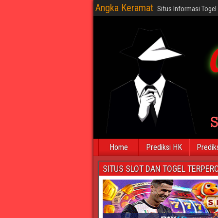
Angka Keramat
Situs Informasi Togel
Home
Prediksi HK
Predik
SITUS SLOT DAN TOGEL TERPERCAY