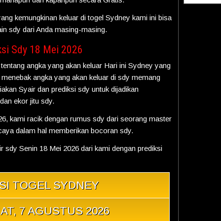
ng kemungkinan keluar di togel Sydney kami ini bisa
in sdy dari Anda masing-masing.
ksi Sdy 18 Mei 2026
tentang angka yang akan keluar Hari ini Sydney yang
lau menebak angka yang akan keluar di sdy memang
akan Syair dan prediksi sdy untuk dijadikan
an ekor jitu sdy.
2026, kami racik dengan rumus sdy dari seorang master
percaya dalam hal memberikan bocoran sdy.
 sdy Senin 18 Mei 2026 dari kami dengan prediksi
SI TOGEL SYDNEY
AT, 7 AGUSTUS 2026