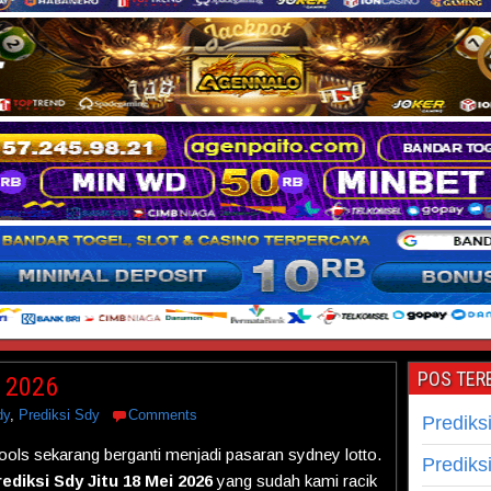
POS TER
i 2026
dy
,
Prediksi Sdy
Comments
Prediks
ls sekarang berganti menjadi pasaran sydney lotto.
Prediks
rediksi Sdy Jitu 18 Mei 2026
yang sudah kami racik