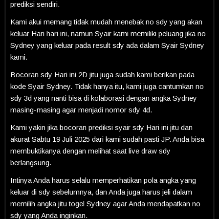
prediksi sendiri.
Kami akui memang tidak mudah menebak no sdy yang akan
keluar Hari hari ini, namun Syair kami memiliki peluang jika no
Sydney yang keluar pada result sdy ada dalam Syair Sydney
kami.
Bocoran sdy Hari ini 2D jitu juga sudah kami berikan pada
kode Syair Sydney. Tidak hanya itu, kami juga cantumkan no
sdy 3d yang nanti bisa di kolaborasi dengan angka Sydney
masing-masing agar menjadi nomor sdy 4d.
Kami yakin jika bocoran prediksi syair sdy Hari ini jitu dan
akurat Sabtu 19 Juli 2025 dari kami sudah pasti JP. Anda bisa
membuktikanya dengan melihat saat live draw sdy
berlangsung.
Intinya Anda harus selalu memperhatikan pola angka yang
keluar di sdy sebelumnya, dan Anda juga harus jeli dalam
memilih angka jitu togel Sydney agar Anda mendapatkan no
sdy yang Anda inginkan.