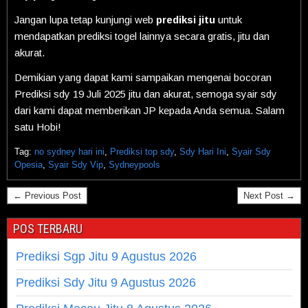
Jangan lupa tetap kunjungi web
prediksi jitu
untuk
mendapatkan prediksi togel lainnya secara gratis, jitu dan
akurat.
Demikian yang dapat kami sampaikan mengenai bocoran
Prediksi sdy 19 Juli 2025 jitu dan akurat, semoga syair sdy
dari kami dapat memberikan JP kepada Anda semua. Salam
satu Hobi!
Tag:
no sydney hari ini
,
Prediksi top sdy
,
Sdy Hari Ini
,
Syair Sdy
Opesia
,
Syair Sdy Vip
,
Sydneypools
← Previous Post
Next Post →
POS TERBARU
Prediksi Sgp Jitu 9 Agustus 2026
Prediksi Sdy Jitu 9 Agustus 2026