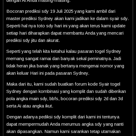
dengan Ai Anda masing-masing.
Bocoran prediksi sdy 19 Juli 2025 yang kami ambil dari
master prediksi Sydney akan kami jadikan ke dalam syair sdy.
Seperti hal nya toto sdy hari ini yang akan terus kami update
setiap hari diharapkan dapat membantu Anda yang mencari
prediksi sdy jitu dan akurat.
Seperti yang telah kita ketahui kalau pasaran togel Sydney
memang sangat ramai dan banyak sekal peminatnya. Jadi
tidak heran jika banak yang bertanya mengenai nomor yang
akan keluar Hari ini pada pasaran Sydney.
Maka dari itu, kami sudah buatkan forum kode Syair togel
Sydney dengan kombinasi yang komplit dan sudah diberikan
pola angka main sdy, bbfs, bocoran prediksi sdy 2d dan 3d
serta Ai atau angka ikut.
Dengan adanya pediksi sdy komplit dari kami ini tentunya
dapat mempermudah Anda merumus angka sdy yang nanti
akan dipasangkan. Namun kami sarankan tetap utamakan