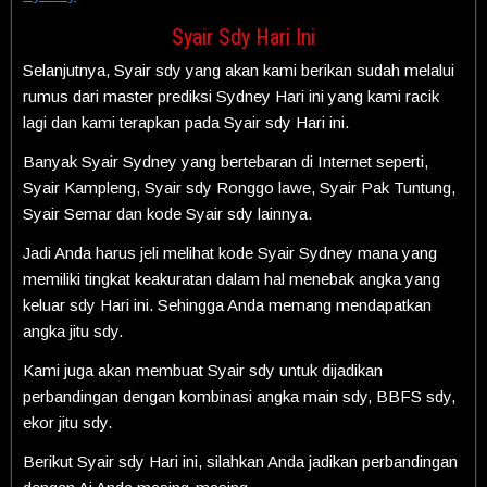
Syair Sdy Hari Ini
Selanjutnya, Syair sdy yang akan kami berikan sudah melalui
rumus dari master prediksi Sydney Hari ini yang kami racik
lagi dan kami terapkan pada Syair sdy Hari ini.
Banyak Syair Sydney yang bertebaran di Internet seperti,
Syair Kampleng, Syair sdy Ronggo lawe, Syair Pak Tuntung,
Syair Semar dan kode Syair sdy lainnya.
Jadi Anda harus jeli melihat kode Syair Sydney mana yang
memiliki tingkat keakuratan dalam hal menebak angka yang
keluar sdy Hari ini. Sehingga Anda memang mendapatkan
angka jitu sdy.
Kami juga akan membuat Syair sdy untuk dijadikan
perbandingan dengan kombinasi angka main sdy, BBFS sdy,
ekor jitu sdy.
Berikut Syair sdy Hari ini, silahkan Anda jadikan perbandingan