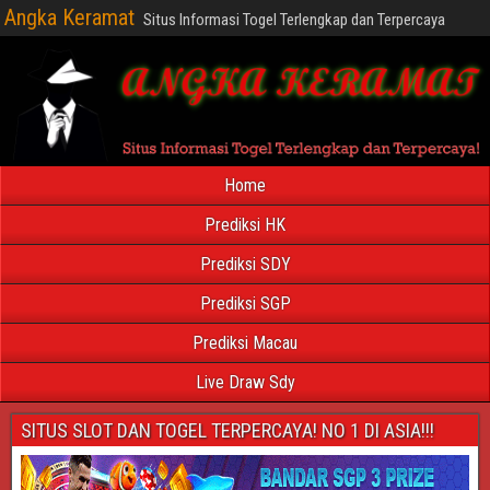
Angka Keramat
Situs Informasi Togel Terlengkap dan Terpercaya
Home
Prediksi HK
Prediksi SDY
Prediksi SGP
Prediksi Macau
Live Draw Sdy
SITUS SLOT DAN TOGEL TERPERCAYA! NO 1 DI ASIA!!!