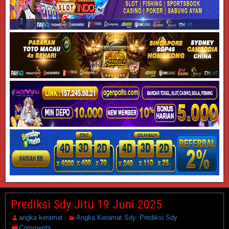
Prediksi Sdy Jitu 19 Juni 2025
angka keramat
Angka Keramat Sdy
,
Prediksi Sdy
Comments