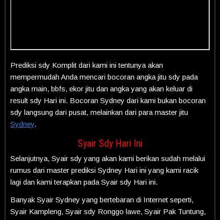
Prediksi sdy Komplit dari kami ini tentunya akan
mempermudah Anda mencari bocoran angka jitu sdy pada
angka main, bbfs, ekor jitu dan angka yang akan keluar di
result sdy Hari ini. Bocoran Sydney dari kami bukan bocoran
sdy langsung dari pusat, melainkan dari para master jitu
Sydney
.
Syair Sdy Hari Ini
Selanjutnya, Syair sdy yang akan kami berikan sudah melalui
rumus dari master prediksi Sydney Hari ini yang kami racik
lagi dan kami terapkan pada Syair sdy Hari ini.
Banyak Syair Sydney yang bertebaran di Internet seperti,
Syair Kampleng, Syair sdy Ronggo lawe, Syair Pak Tuntung,