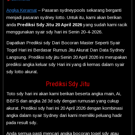
Angka Keramat
– Pasaran sydneypools sekarang berganti
menjadi pasaran sydney lotto. Untuk itu, kami akan berikan
anda
Prediksi Sdy Jitu 20 April 2026
yang sudah kami racik
menggunakan syair sdy hari ini Senin 20-4-2026.
Dapatkan Prediksi sdy Dari Bocoran Master Seperti Syair
Togel Hari ini Berdasar Rumus Jitu Akurat Dan Data Sydney
Langsung. Prediksi sdy jitu Senin 20 April 2026 ini merupakan
prediksi angka keluar sdy Hari ini yang di kemas dalam syair
sdy lotto akurat.
Prediksi Sdy Jitu
Toto sdy hari ini akan kami berikan beserta angka main, Ai,
BBFS dan angka 2d 3d sdy dengan rumusan yang cukup
akurat. Prediksi sdy hari ini 20 April 2026 dengan kombinasi
angka dalam syair Sydney dari kami memiliki peluang hadir
pada result sdy.
Anda semua pasti mencari angka bocoran togel sdy atau