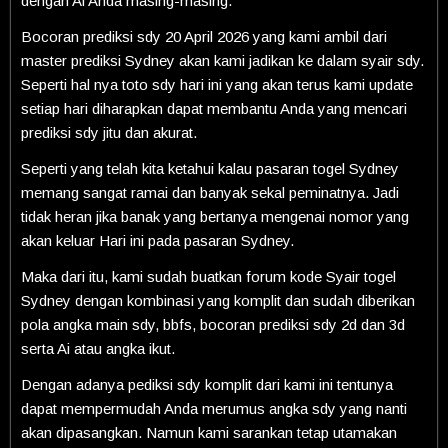
dengan Ai Anda masing-masing.
Bocoran prediksi sdy 20 April 2026 yang kami ambil dari
master prediksi Sydney akan kami jadikan ke dalam syair sdy.
Seperti hal nya toto sdy hari ini yang akan terus kami update
setiap hari diharapkan dapat membantu Anda yang mencari
prediksi sdy jitu dan akurat.
Seperti yang telah kita ketahui kalau pasaran togel Sydney
memang sangat ramai dan banyak sekal peminatnya. Jadi
tidak heran jika banak yang bertanya mengenai nomor yang
akan keluar Hari ini pada pasaran Sydney.
Maka dari itu, kami sudah buatkan forum kode Syair togel
Sydney dengan kombinasi yang komplit dan sudah diberikan
pola angka main sdy, bbfs, bocoran prediksi sdy 2d dan 3d
serta Ai atau angka ikut.
Dengan adanya pediksi sdy komplit dari kami ini tentunya
dapat mempermudah Anda merumus angka sdy yang nanti
akan dipasangkan. Namun kami sarankan tetap utamakan