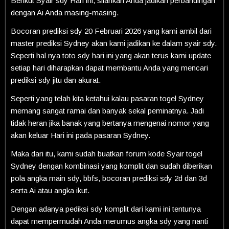
Berikut Syair sdy Hari ini, silahkan Anda jadikan perbandingan
dengan Ai Anda masing-masing.
Bocoran prediksi sdy 20 Februari 2026 yang kami ambil dari
master prediksi Sydney akan kami jadikan ke dalam syair sdy.
Seperti hal nya toto sdy hari ini yang akan terus kami update
setiap hari diharapkan dapat membantu Anda yang mencari
prediksi sdy jitu dan akurat.
Seperti yang telah kita ketahui kalau pasaran togel Sydney
memang sangat ramai dan banyak sekal peminatnya. Jadi
tidak heran jika banak yang bertanya mengenai nomor yang
akan keluar Hari ini pada pasaran Sydney.
Maka dari itu, kami sudah buatkan forum kode Syair togel
Sydney dengan kombinasi yang komplit dan sudah diberikan
pola angka main sdy, bbfs, bocoran prediksi sdy 2d dan 3d
serta Ai atau angka ikut.
Dengan adanya pediksi sdy komplit dari kami ini tentunya
dapat mempermudah Anda merumus angka sdy yang nanti