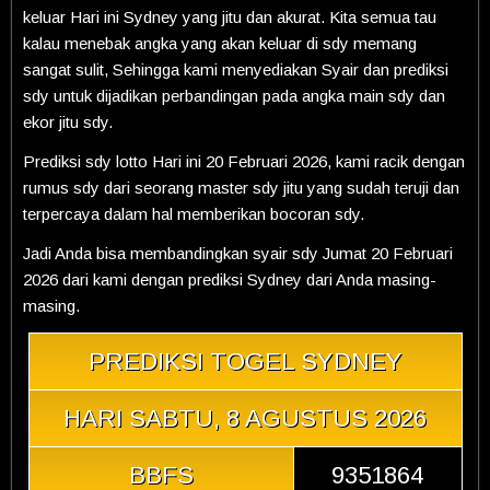
keluar Hari ini Sydney yang jitu dan akurat. Kita semua tau
kalau menebak angka yang akan keluar di sdy memang
sangat sulit, Sehingga kami menyediakan Syair dan prediksi
sdy untuk dijadikan perbandingan pada angka main sdy dan
ekor jitu sdy.
Prediksi sdy lotto Hari ini 20 Februari 2026, kami racik dengan
rumus sdy dari seorang master sdy jitu yang sudah teruji dan
terpercaya dalam hal memberikan bocoran sdy.
Jadi Anda bisa membandingkan syair sdy Jumat 20 Februari
2026 dari kami dengan prediksi Sydney dari Anda masing-
masing.
PREDIKSI TOGEL SYDNEY
HARI SABTU, 8 AGUSTUS 2026
BBFS
9351864