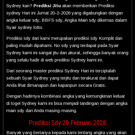
Sydney kan?
Prediksi Jitu
akan memberikan Prediksi
sydney Hari ini Jumat 20-2-2026 yang digabungkan dengan
angka keluar sdy, BBFS sdy, Angka Main sdy dikemas dalam
Syair sydney lotto.
Prediksi sdy dari kami merupakan prediksi sdy Komplit dan
paling mudah dipahami. No sdy yang terdapat pada Syair
Sydney kami ini sangat jitu dan akurat, sehingga banyak orang
yang selalu hadir di web prediksi Sydney kami ini.
Dari seorang master prediksi Sydney Hari ini terciptalah
sebuah Syair Sydney yang terjitu dan terakurat dan dapat
Anda lihat dimanapun dan kapanpun secara Gratis.
Dengan hadirnya kombinasi angka yang kemungkinan keluar
di togel Sydney kami ini bisa menjadi tandingan dengan angka
main sdy dari Anda masing-masing.
Prediksi Sdy 20 Februari 2026
Banyak yang bertanya kepada kami tentang angka yang akan