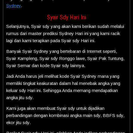
Sydney
.
Syair Sdy Hari Ini
Selanjutnya, Syair sdy yang akan kami berikan sudah melalui
rumus dari master prediksi Sydney Hari ini yang kami racik
lagi dan kami terapkan pada Syair sdy Hari ini.
Banyak Syair Sydney yang bertebaran di Internet seperti,
Syair Kampleng, Syair sdy Ronggo lawe, Syair Pak Tuntung,
Syair Semar dan kode Syair sdy lainnya.
Jadi Anda harus jeli melihat kode Syair Sydney mana yang
memiliki tingkat keakuratan dalam hal menebak angka yang
keluar sdy Hari ini. Sehingga Anda memang mendapatkan
angka jitu sdy.
Kami juga akan membuat Syair sdy untuk dijadikan
perbandingan dengan kombinasi angka main sdy, BBFS sdy,
ekor jitu sdy.