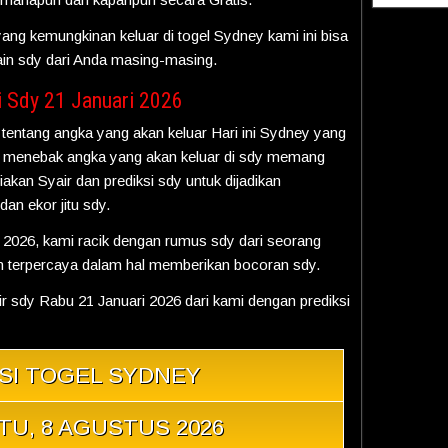
ng kemungkinan keluar di togel Sydney kami ini bisa
in sdy dari Anda masing-masing.
i Sdy 21 Januari 2026
tentang angka yang akan keluar Hari ini Sydney yang
lau menebak angka yang akan keluar di sdy memang
akan Syair dan prediksi sdy untuk dijadikan
an ekor jitu sdy.
ari 2026, kami racik dengan rumus sdy dari seorang
dan terpercaya dalam hal memberikan bocoran sdy.
 sdy Rabu 21 Januari 2026 dari kami dengan prediksi
SI TOGEL SYDNEY
TU, 8 AGUSTUS 2026