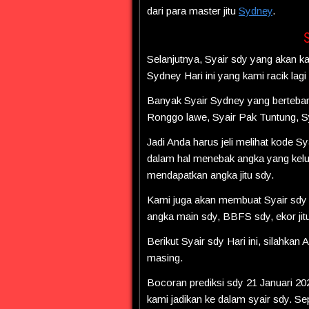
dari para master jitu
Sydney
.
S
Selanjutnya, Syair sdy yang akan ka
Sydney Hari ini yang kami racik lagi
Banyak Syair Sydney yang bertebara
Ronggo lawe, Syair Pak Tuntung, Sy
Jadi Anda harus jeli melihat kode S
dalam hal menebak angka yang kelu
mendapatkan angka jitu sdy.
Kami juga akan membuat Syair sdy 
angka main sdy, BBFS sdy, ekor jit
Berikut Syair sdy Hari ini, silahka
masing.
Bocoran prediksi sdy 21 Januari 20
kami jadikan ke dalam syair sdy. Sep