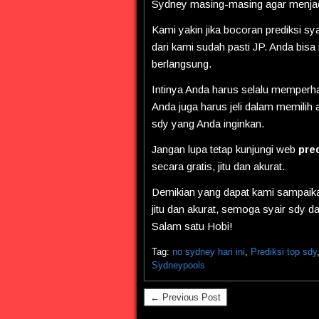
Sydney masing-masing agar menjad
Kami yakin jika bocoran prediksi sya
dari kami sudah pasti JP. Anda bis
berlangsung.
Intinya Anda harus selalu memperha
Anda juga harus jeli dalam memilih
sdy yang Anda inginkan.
Jangan lupa tetap kunjungi web
pred
secara gratis, jitu dan akurat.
Demikian yang dapat kami sampaika
jitu dan akurat, semoga syair sdy
Salam satu Hobi!
Tag:
no sydney hari ini
,
Prediksi top sdy
Sydneypools
← Previous Post