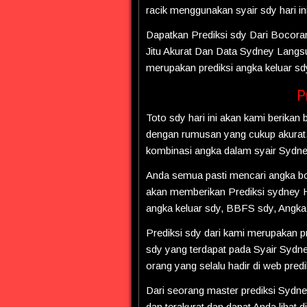
racik menggunakan syair sdy hari i
Dapatkan Prediksi sdy Dari Bocoran
Jitu Akurat Dan Data Sydney Langsun
merupakan prediksi angka keluar sdy
P
Toto sdy hari ini akan kami berika
dengan rumusan yang cukup akurat. 
kombinasi angka dalam syair Sydney 
Anda semua pasti mencari angka b
akan memberikan Prediksi sydney H
angka keluar sdy, BBFS sdy, Angka
Prediksi sdy dari kami merupakan p
sdy yang terdapat pada Syair Sydney
orang yang selalu hadir di web predi
Dari seorang master prediksi Sydney
dan terakurat dan dapat Anda lihat