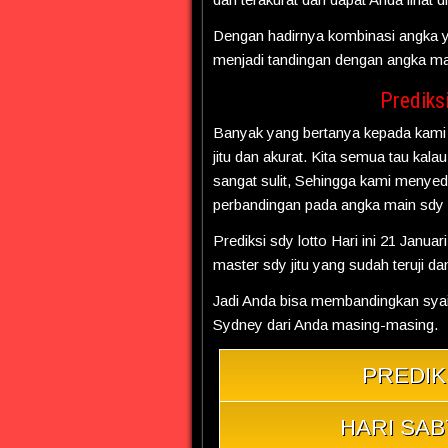
Dengan hadirnya kombinasi angka ya
menjadi tandingan dengan angka ma
Prediks
Banyak yang bertanya kepada kami 
jitu dan akurat. Kita semua tau ka
sangat sulit, Sehingga kami menyedi
perbandingan pada angka main sdy d
Prediksi sdy lotto Hari ini 21 Janu
master sdy jitu yang sudah teruji 
Jadi Anda bisa membandingkan syair
Sydney dari Anda masing-masing.
PREDIK
HARI SAB