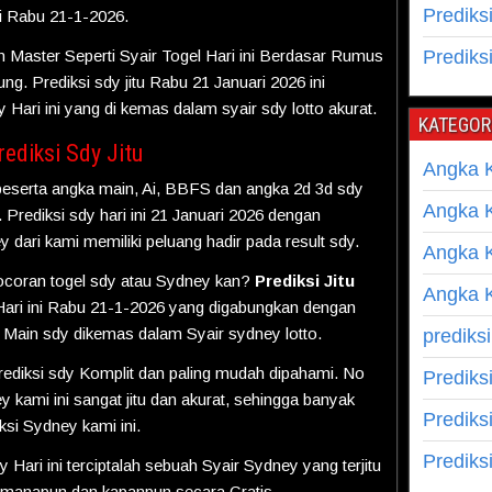
Prediks
ni Rabu 21-1-2026.
 Master Seperti Syair Togel Hari ini Berdasar Rumus
Prediks
g. Prediksi sdy jitu Rabu 21 Januari 2026 ini
 Hari ini yang di kemas dalam syair sdy lotto akurat.
KATEGOR
rediksi Sdy Jitu
Angka 
n beserta angka main, Ai, BBFS dan angka 2d 3d sdy
Angka 
Prediksi sdy hari ini 21 Januari 2026 dengan
dari kami memiliki peluang hadir pada result sdy.
Angka 
ocoran togel sdy atau Sydney kan?
Prediksi Jitu
Angka 
ari ini Rabu 21-1-2026 yang digabungkan dengan
 Main sdy dikemas dalam Syair sydney lotto.
prediksi
rediksi sdy Komplit dan paling mudah dipahami. No
Prediks
 kami ini sangat jitu dan akurat, sehingga banyak
Prediks
ksi Sydney kami ini.
Prediks
 Hari ini terciptalah sebuah Syair Sydney yang terjitu
 dimanapun dan kapanpun secara Gratis.