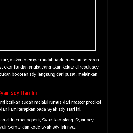
i tentunya akan mempermudah Anda mencari bocoran
, ekor jitu dan angka yang akan keluar di result sdy
 bukan bocoran sdy langsung dari pusat, melainkan
yair Sdy Hari Ini
mi berikan sudah melalui rumus dari master prediksi
 dan kami terapkan pada Syair sdy Hari ini.
n di Internet seperti, Syair Kampleng, Syair sdy
air Semar dan kode Syair sdy lainnya.