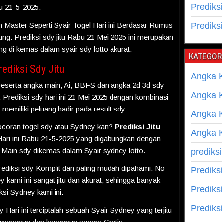
Prediks
u 21-5-2025.
 Master Seperti Syair Togel Hari ini Berdasar Rumus
Prediks
ng. Prediksi sdy jitu Rabu 21 Mei 2025 ini merupakan
ang di kemas dalam syair sdy lotto akurat.
KATEGOR
rediksi Sdy Jitu
Angka 
n beserta angka main, Ai, BBFS dan angka 2d 3d sdy
Angka 
Prediksi sdy hari ini 21 Mei 2025 dengan kombinasi
memiliki peluang hadir pada result sdy.
Angka 
ocoran togel sdy atau Sydney kan?
Prediksi Jitu
Angka 
ari ini Rabu 21-5-2025 yang digabungkan dengan
 Main sdy dikemas dalam Syair sydney lotto.
prediksi
rediksi sdy Komplit dan paling mudah dipahami. No
Prediks
 kami ini sangat jitu dan akurat, sehingga banyak
Prediks
ksi Sydney kami ini.
Prediks
 Hari ini terciptalah sebuah Syair Sydney yang terjitu
 dimanapun dan kapanpun secara Gratis.