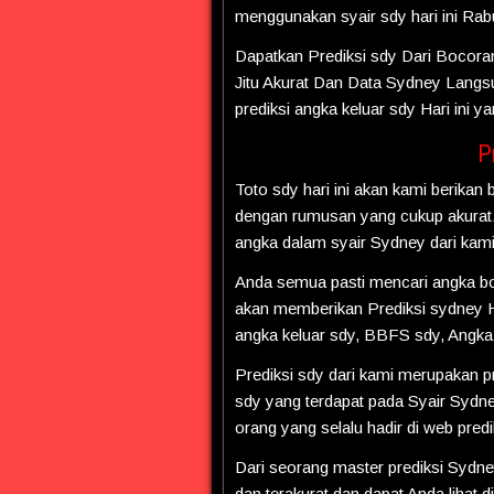
menggunakan syair sdy hari ini Rab
Dapatkan Prediksi sdy Dari Bocoran
Jitu Akurat Dan Data Sydney Langsu
prediksi angka keluar sdy Hari ini y
P
Toto sdy hari ini akan kami berika
dengan rumusan yang cukup akurat. 
angka dalam syair Sydney dari kami 
Anda semua pasti mencari angka b
akan memberikan Prediksi sydney H
angka keluar sdy, BBFS sdy, Angka
Prediksi sdy dari kami merupakan p
sdy yang terdapat pada Syair Sydney
orang yang selalu hadir di web predi
Dari seorang master prediksi Sydney
dan terakurat dan dapat Anda lihat