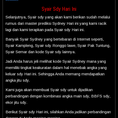
Syair Sdy Hari Ini
Selanjutnya, Syair sdy yang akan kami berikan sudah melalui
rumus dari master prediksi Sydney Hari ini yang kami racik
lagi dan kami terapkan pada Syair sdy Hari ini.
Banyak Syair Sydney yang bertebaran di Internet seperti,
Syair Kampleng, Syair sdy Ronggo lawe, Syair Pak Tuntung,
Syair Semar dan kode Syair sdy lainnya.
Jadi Anda harus jeli melihat kode Syair Sydney mana yang
memiliki tingkat keakuratan dalam hal menebak angka yang
keluar sdy Hari ini. Sehingga Anda memang mendapatkan
angka jitu sdy.
Kami juga akan membuat Syair sdy untuk dijadikan
perbandingan dengan kombinasi angka main sdy, BBFS sdy,
ekor jitu sdy.
Berikut Syair sdy Hari ini, silahkan Anda jadikan perbandingan