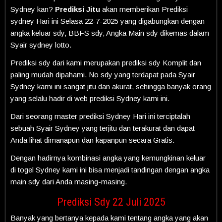
Sydney kan?
Prediksi Jitu
akan memberikan Prediksi
sydney Hari ini Selasa 22-7-2025 yang digabungkan dengan
angka keluar sdy, BBFS sdy, Angka Main sdy dikemas dalam
Syair sydney lotto.
Prediksi sdy dari kami merupakan prediksi sdy Komplit dan
paling mudah dipahami. No sdy yang terdapat pada Syair
Sydney kami ini sangat jitu dan akurat, sehingga banyak orang
yang selalu hadir di web prediksi Sydney kami ini.
Dari seorang master prediksi Sydney Hari ini terciptalah
sebuah Syair Sydney yang terjitu dan terakurat dan dapat
Anda lihat dimanapun dan kapanpun secara Gratis.
Dengan hadirnya kombinasi angka yang kemungkinan keluar
di togel Sydney kami ini bisa menjadi tandingan dengan angka
main sdy dari Anda masing-masing.
Prediksi Sdy 22 Juli 2025
Banyak yang bertanya kepada kami tentang angka yang akan