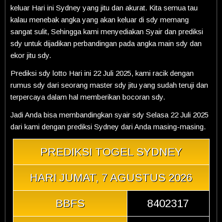
keluar Hari ini Sydney yang jitu dan akurat. Kita semua tau
kalau menebak angka yang akan keluar di sdy memang
sangat sulit, Sehingga kami menyediakan Syair dan prediksi
sdy untuk dijadikan perbandingan pada angka main sdy dan
ekor jitu sdy.
Prediksi sdy lotto Hari ini 22 Juli 2025, kami racik dengan
rumus sdy dari seorang master sdy jitu yang sudah teruji dan
terpercaya dalam hal memberikan bocoran sdy.
Jadi Anda bisa membandingkan syair sdy Selasa 22 Juli 2025
dari kami dengan prediksi Sydney dari Anda masing-masing.
PREDIKSI TOGEL SYDNEY
HARI JUMAT, 7 AGUSTUS 2026
BBFS
8402317