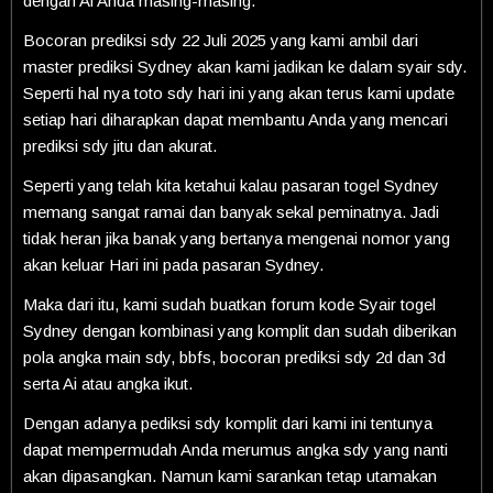
dengan Ai Anda masing-masing.
Bocoran prediksi sdy 22 Juli 2025 yang kami ambil dari
master prediksi Sydney akan kami jadikan ke dalam syair sdy.
Seperti hal nya toto sdy hari ini yang akan terus kami update
setiap hari diharapkan dapat membantu Anda yang mencari
prediksi sdy jitu dan akurat.
Seperti yang telah kita ketahui kalau pasaran togel Sydney
memang sangat ramai dan banyak sekal peminatnya. Jadi
tidak heran jika banak yang bertanya mengenai nomor yang
akan keluar Hari ini pada pasaran Sydney.
Maka dari itu, kami sudah buatkan forum kode Syair togel
Sydney dengan kombinasi yang komplit dan sudah diberikan
pola angka main sdy, bbfs, bocoran prediksi sdy 2d dan 3d
serta Ai atau angka ikut.
Dengan adanya pediksi sdy komplit dari kami ini tentunya
dapat mempermudah Anda merumus angka sdy yang nanti
akan dipasangkan. Namun kami sarankan tetap utamakan