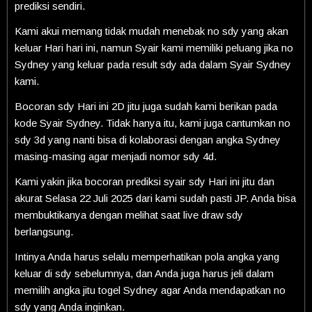
prediksi sendiri.
Kami akui memang tidak mudah menebak no sdy yang akan
keluar Hari hari ini, namun Syair kami memiliki peluang jika no
Sydney yang keluar pada result sdy ada dalam Syair Sydney
kami.
Bocoran sdy Hari ini 2D jitu juga sudah kami berikan pada
kode Syair Sydney. Tidak hanya itu, kami juga cantumkan no
sdy 3d yang nanti bisa di kolaborasi dengan angka Sydney
masing-masing agar menjadi nomor sdy 4d.
Kami yakin jika bocoran prediksi syair sdy Hari ini jitu dan
akurat Selasa 22 Juli 2025 dari kami sudah pasti JP. Anda bisa
membuktikanya dengan melihat saat live draw sdy
berlangsung.
Intinya Anda harus selalu memperhatikan pola angka yang
keluar di sdy sebelumnya, dan Anda juga harus jeli dalam
memilih angka jitu togel Sydney agar Anda mendapatkan no
sdy yang Anda inginkan.