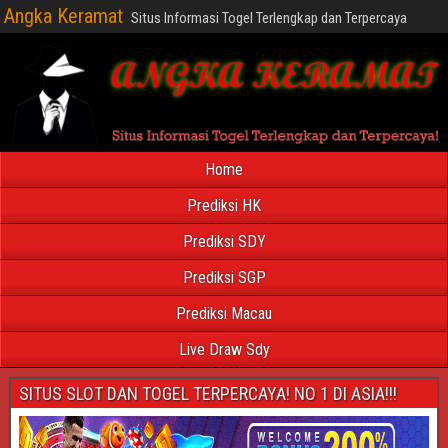
Angka Keramat
Situs Informasi Togel Terlengkap dan Terpercaya
Home
Prediksi HK
Prediksi SDY
Prediksi SGP
Prediksi Macau
Live Draw Sdy
SITUS SLOT DAN TOGEL TERPERCAYA! NO 1 DI ASIA!!!