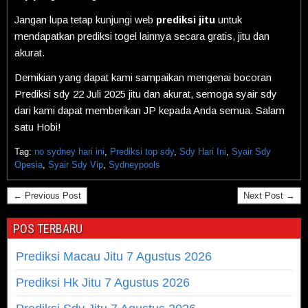
Jangan lupa tetap kunjungi web
prediksi jitu
untuk
mendapatkan prediksi togel lainnya secara gratis, jitu dan
akurat.
Demikian yang dapat kami sampaikan mengenai bocoran
Prediksi sdy 22 Juli 2025 jitu dan akurat, semoga syair sdy
dari kami dapat memberikan JP kepada Anda semua. Salam
satu Hobi!
Tag:
no sydney hari ini
,
Prediksi top sdy
,
Sdy Hari Ini
,
Syair Sdy
Opesia
,
Syair Sdy Vip
,
Sydneypools
← Previous Post
Next Post →
POS TERBARU
Prediksi Macau Jitu 7 Agustus 2026
Prediksi Hk Jitu 7 Agustus 2026