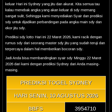
keluar Hari ini Sydney yang jitu dan akurat. Kita semua tau
kalau menebak angka yang akan keluar di sdy memang
sangat sulit, Sehingga kami menyediakan Syair dan prediksi
sdy untuk dijadikan perbandingan pada angka main sdy dan
ekor jitu sdy.
Prediksi sdy lotto Hari ini 22 Maret 2026, kami racik dengan
rumus sdy dari seorang master sdy jitu yang sudah teruji dan
terpercaya dalam hal memberikan bocoran sdy.
Jadi Anda bisa membandingkan syair sdy Minggu 22 Maret
2026 dari kami dengan prediksi Sydney dari Anda masing-
masing.
PREDIKSI TOGEL SYDNEY
HARI SENIN, 10 AGUSTUS 2026
BBFS
3954710