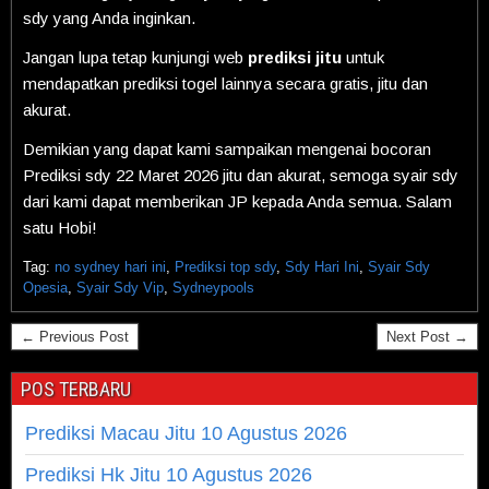
sdy yang Anda inginkan.
Jangan lupa tetap kunjungi web
prediksi jitu
untuk
mendapatkan prediksi togel lainnya secara gratis, jitu dan
akurat.
Demikian yang dapat kami sampaikan mengenai bocoran
Prediksi sdy 22 Maret 2026 jitu dan akurat, semoga syair sdy
dari kami dapat memberikan JP kepada Anda semua. Salam
satu Hobi!
Tag:
no sydney hari ini
,
Prediksi top sdy
,
Sdy Hari Ini
,
Syair Sdy
Opesia
,
Syair Sdy Vip
,
Sydneypools
← Previous Post
Next Post →
POS TERBARU
Prediksi Macau Jitu 10 Agustus 2026
Prediksi Hk Jitu 10 Agustus 2026