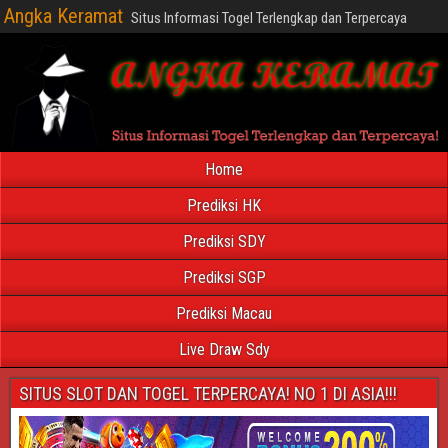
Angka Keramat
Situs Informasi Togel Terlengkap dan Terpercaya
Home
Prediksi HK
Prediksi SDY
Prediksi SGP
Prediksi Macau
Live Draw Sdy
SITUS SLOT DAN TOGEL TERPERCAYA! NO 1 DI ASIA!!!