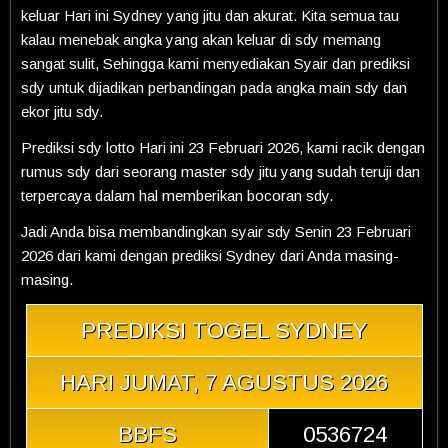
keluar Hari ini Sydney yang jitu dan akurat. Kita semua tau
kalau menebak angka yang akan keluar di sdy memang
sangat sulit, Sehingga kami menyediakan Syair dan prediksi
sdy untuk dijadikan perbandingan pada angka main sdy dan
ekor jitu sdy.
Prediksi sdy lotto Hari ini 23 Februari 2026, kami racik dengan
rumus sdy dari seorang master sdy jitu yang sudah teruji dan
terpercaya dalam hal memberikan bocoran sdy.
Jadi Anda bisa membandingkan syair sdy Senin 23 Februari
2026 dari kami dengan prediksi Sydney dari Anda masing-
masing.
PREDIKSI TOGEL SYDNEY
HARI JUMAT, 7 AGUSTUS 2026
BBFS
0536724