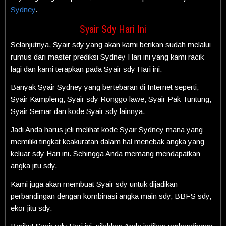
Sydney
.
Syair Sdy Hari Ini
Selanjutnya, Syair sdy yang akan kami berikan sudah melalui
rumus dari master prediksi Sydney Hari ini yang kami racik
lagi dan kami terapkan pada Syair sdy Hari ini.
Banyak Syair Sydney yang bertebaran di Internet seperti,
Syair Kampleng, Syair sdy Ronggo lawe, Syair Pak Tuntung,
Syair Semar dan kode Syair sdy lainnya.
Jadi Anda harus jeli melihat kode Syair Sydney mana yang
memiliki tingkat keakuratan dalam hal menebak angka yang
keluar sdy Hari ini. Sehingga Anda memang mendapatkan
angka jitu sdy.
Kami juga akan membuat Syair sdy untuk dijadikan
perbandingan dengan kombinasi angka main sdy, BBFS sdy,
ekor jitu sdy.