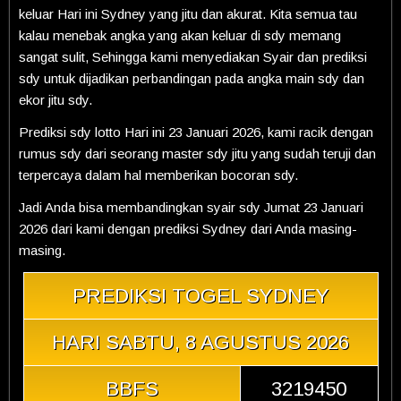
keluar Hari ini Sydney yang jitu dan akurat. Kita semua tau
kalau menebak angka yang akan keluar di sdy memang
sangat sulit, Sehingga kami menyediakan Syair dan prediksi
sdy untuk dijadikan perbandingan pada angka main sdy dan
ekor jitu sdy.
Prediksi sdy lotto Hari ini 23 Januari 2026, kami racik dengan
rumus sdy dari seorang master sdy jitu yang sudah teruji dan
terpercaya dalam hal memberikan bocoran sdy.
Jadi Anda bisa membandingkan syair sdy Jumat 23 Januari
2026 dari kami dengan prediksi Sydney dari Anda masing-
masing.
PREDIKSI TOGEL SYDNEY
HARI SABTU, 8 AGUSTUS 2026
BBFS
3219450