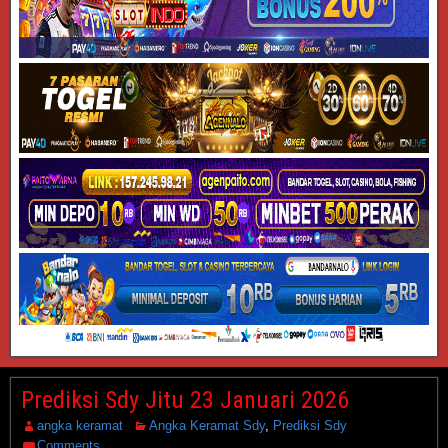
Prediksi Sdy Jitu 23 Januari 2026
angka keramat
Angka Keramat Sdy
,
Prediksi Sdy
Comments