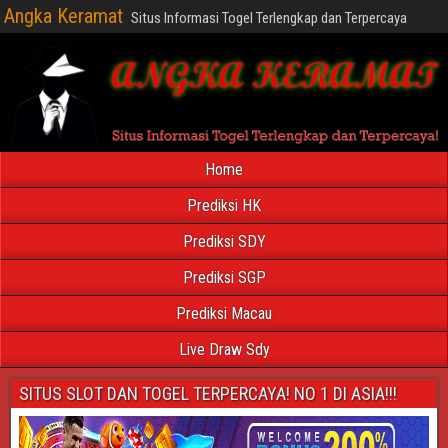
Angka Keramat
Situs Informasi Togel Terlengkap dan Terpercaya
Home
Prediksi HK
Prediksi SDY
Prediksi SGP
Prediksi Macau
Live Draw Sdy
SITUS SLOT DAN TOGEL TERPERCAYA! NO 1 DI ASIA!!!