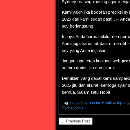
Sydney masing-masing agar menjad
Kami yakin jika bocoran prediksi sy
2025 dari kami sudah pasti JP. And
sdy berlangsung.
Intinya Anda harus selalu memperha
Anda juga harus jeli dalam memilih
sdy yang Anda inginkan.
Jangan lupa tetap kunjungi web
pred
secara gratis, jitu dan akurat.
Demikian yang dapat kami sampaik
2025 jitu dan akurat, semoga syair
semua. Salam satu Hobi!
Tag:
no sydney hari ini
,
Prediksi top sdy
Sydneypools
← Previous Post