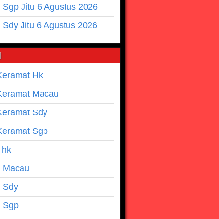
i Sgp Jitu 6 Agustus 2026
i Sdy Jitu 6 Agustus 2026
I
Keramat Hk
Keramat Macau
Keramat Sdy
Keramat Sgp
 hk
i Macau
i Sdy
i Sgp