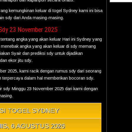
ng kemungkinan keluar di togel Sydney kami ini bisa
in sdy dari Anda masing-masing.
 Sdy 23 November 2025
tentang angka yang akan keluar Hari ini Sydney yang
lau menebak angka yang akan keluar di sdy memang
akan Syair dan prediksi sdy untuk dijadikan
an ekor jitu sdy.
ember 2025, kami racik dengan rumus sdy dari seorang
dan terpercaya dalam hal memberikan bocoran sdy.
ir sdy Minggu 23 November 2025 dari kami dengan
masing.
SI TOGEL SYDNEY
IS, 6 AGUSTUS 2026