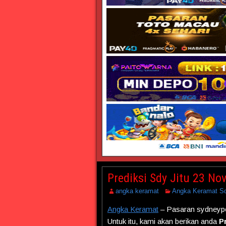
Prediksi Sdy Jitu 23 N
angka keramat
Angka Keramat S
Angka Keramat
– Pasaran sydneypoo
Untuk itu, kami akan berikan anda
P