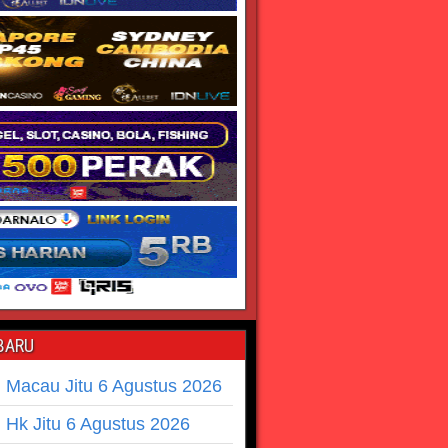
BARU
i Macau Jitu 6 Agustus 2026
i Hk Jitu 6 Agustus 2026