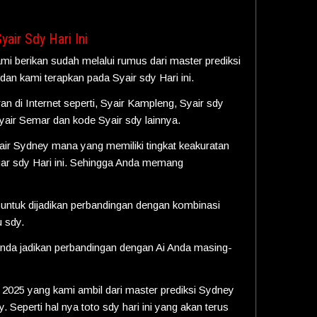
yair Sdy Hari Ini
mi berikan sudah melalui rumus dari master prediksi
 dan kami terapkan pada Syair sdy Hari ini.
n di Internet seperti, Syair Kampleng, Syair sdy
air Semar dan kode Syair sdy lainnya.
yair Sydney mana yang memiliki tingkat keakuratan
ar sdy Hari ini. Sehingga Anda memang
untuk dijadikan perbandingan dengan kombinasi
u sdy.
n Anda jadikan perbandingan dengan Ai Anda masing-
2025 yang kami ambil dari master prediksi Sydney
. Seperti hal nya toto sdy hari ini yang akan terus