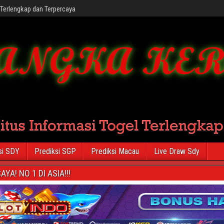
 Terlengkap dan Terpercaya
si SDY
Prediksi SGP
Prediksi Macau
Live Draw Sdy
A! NO 1 DI ASIA!!!