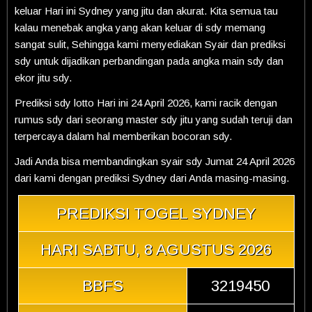
keluar Hari ini Sydney yang jitu dan akurat. Kita semua tau
kalau menebak angka yang akan keluar di sdy memang
sangat sulit, Sehingga kami menyediakan Syair dan prediksi
sdy untuk dijadikan perbandingan pada angka main sdy dan
ekor jitu sdy.
Prediksi sdy lotto Hari ini 24 April 2026, kami racik dengan
rumus sdy dari seorang master sdy jitu yang sudah teruji dan
terpercaya dalam hal memberikan bocoran sdy.
Jadi Anda bisa membandingkan syair sdy Jumat 24 April 2026
dari kami dengan prediksi Sydney dari Anda masing-masing.
PREDIKSI TOGEL SYDNEY
HARI SABTU, 8 AGUSTUS 2026
BBFS
3219450