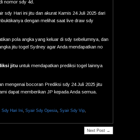
i nomor sdy 4d.
r sdy Hari ini jitu dan akurat Kamis 24 Juli 2025 dari
buktikanya dengan melihat saat live draw sdy
tikan pola angka yang keluar di sdy sebelumnya, dan
 angka jitu togel Sydney agar Anda mendapatkan no
iksi jitu
untuk mendapatkan prediksi togel lainnya
 mengenai bocoran Prediksi sdy 24 Juli 2025 jitu
 kami dapat memberikan JP kepada Anda semua.
,
Sdy Hari Ini
,
Syair Sdy Opesia
,
Syair Sdy Vip
,
Next Post →