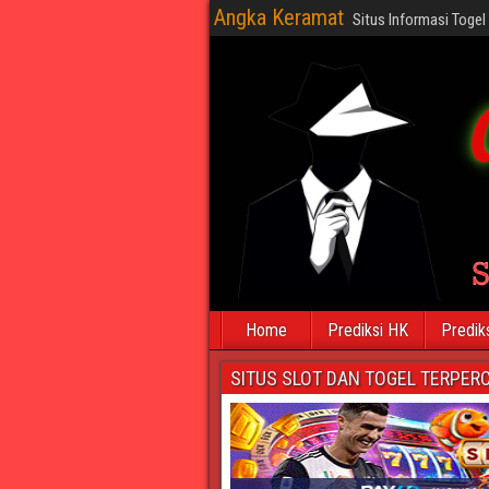
Angka Keramat
Situs Informasi Togel
Home
Prediksi HK
Predik
SITUS SLOT DAN TOGEL TERPERCAY