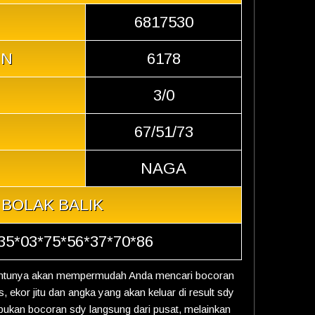
6817530
IN
6178
3/0
67/51/73
NAGA
 BOLAK BALIK
35*03*75*56*37*70*86
i tentunya akan mempermudah Anda mencari bocoran
, ekor jitu dan angka yang akan keluar di result sdy
 bukan bocoran sdy langsung dari pusat, melainkan