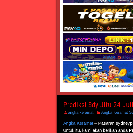
Prediksi Sdy Jitu 24 Jul
angka keramat
Angka Keramat S
Angka Keramat
– Pasaran sydneypoo
Untuk itu, kami akan berikan anda
Pr