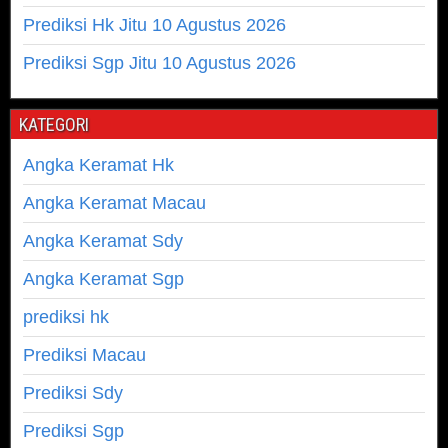
Prediksi Hk Jitu 10 Agustus 2026
Prediksi Sgp Jitu 10 Agustus 2026
KATEGORI
Angka Keramat Hk
Angka Keramat Macau
Angka Keramat Sdy
Angka Keramat Sgp
prediksi hk
Prediksi Macau
Prediksi Sdy
Prediksi Sgp