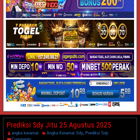
Prediksi Sdy Jitu 25 Agustus 2025
angka keramat
Angka Keramat Sdy
,
Prediksi Sdy
Comments