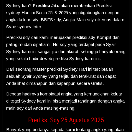
Sydney kan?
Prediksi Jitu
akan memberikan Prediksi
sydney Hari ini Senin 25-8-2025 yang digabungkan dengan
angka keluar sdy, BBFS sdy, Angka Main sdy dikemas dalam
Syair sydney lotto.
Prediksi sdy dari kami merupakan prediksi sdy Komplit dan
paling mudah dipahami. No sdy yang terdapat pada Syair
Sydney kami ini sangat jitu dan akurat, sehingga banyak orang
yang selalu hadir di web prediksi Sydney kami ini.
Dari seorang master prediksi Sydney Hari ini terciptalah
sebuah Syair Sydney yang terjitu dan terakurat dan dapat
Anda lihat dimanapun dan kapanpun secara Gratis.
Dengan hadirnya kombinasi angka yang kemungkinan keluar
di togel Sydney kami ini bisa menjadi tandingan dengan angka
main sdy dari Anda masing-masing.
Prediksi Sdy 25 Agustus 2025
Banyak yang bertanya kepada kami tentang angka yang akan