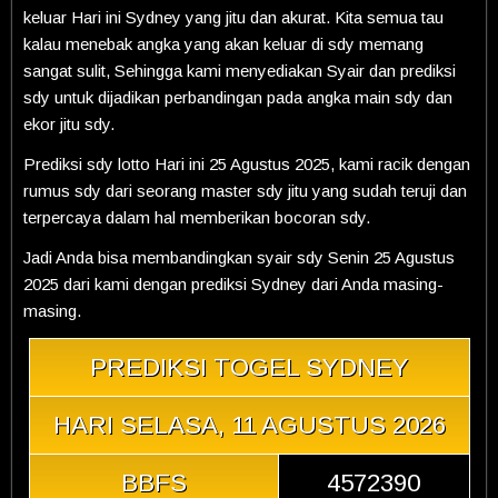
keluar Hari ini Sydney yang jitu dan akurat. Kita semua tau
kalau menebak angka yang akan keluar di sdy memang
sangat sulit, Sehingga kami menyediakan Syair dan prediksi
sdy untuk dijadikan perbandingan pada angka main sdy dan
ekor jitu sdy.
Prediksi sdy lotto Hari ini 25 Agustus 2025, kami racik dengan
rumus sdy dari seorang master sdy jitu yang sudah teruji dan
terpercaya dalam hal memberikan bocoran sdy.
Jadi Anda bisa membandingkan syair sdy Senin 25 Agustus
2025 dari kami dengan prediksi Sydney dari Anda masing-
masing.
PREDIKSI TOGEL SYDNEY
HARI SELASA, 11 AGUSTUS 2026
BBFS
4572390