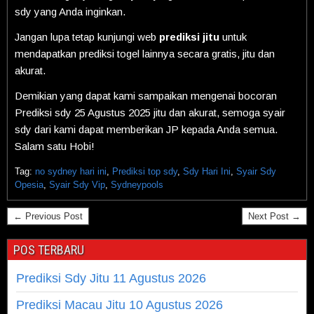
sdy yang Anda inginkan.
Jangan lupa tetap kunjungi web
prediksi jitu
untuk
mendapatkan prediksi togel lainnya secara gratis, jitu dan
akurat.
Demikian yang dapat kami sampaikan mengenai bocoran
Prediksi sdy 25 Agustus 2025 jitu dan akurat, semoga syair
sdy dari kami dapat memberikan JP kepada Anda semua.
Salam satu Hobi!
Tag:
no sydney hari ini
,
Prediksi top sdy
,
Sdy Hari Ini
,
Syair Sdy
Opesia
,
Syair Sdy Vip
,
Sydneypools
← Previous Post
Next Post →
POS TERBARU
Prediksi Sdy Jitu 11 Agustus 2026
Prediksi Macau Jitu 10 Agustus 2026