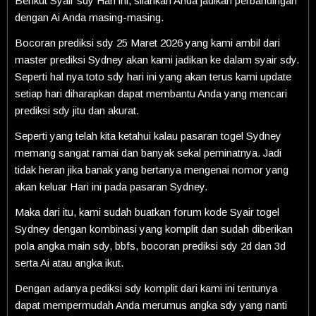
Berikut Syair sdy Hari ini, silahkan Anda jadikan perbandingan
dengan Ai Anda masing-masing.
Bocoran prediksi sdy 25 Maret 2026 yang kami ambil dari
master prediksi Sydney akan kami jadikan ke dalam syair sdy.
Seperti hal nya toto sdy hari ini yang akan terus kami update
setiap hari diharapkan dapat membantu Anda yang mencari
prediksi sdy jitu dan akurat.
Seperti yang telah kita ketahui kalau pasaran togel Sydney
memang sangat ramai dan banyak sekal peminatnya. Jadi
tidak heran jika banak yang bertanya mengenai nomor yang
akan keluar Hari ini pada pasaran Sydney.
Maka dari itu, kami sudah buatkan forum kode Syair togel
Sydney dengan kombinasi yang komplit dan sudah diberikan
pola angka main sdy, bbfs, bocoran prediksi sdy 2d dan 3d
serta Ai atau angka ikut.
Dengan adanya pediksi sdy komplit dari kami ini tentunya
dapat mempermudah Anda merumus angka sdy yang nanti