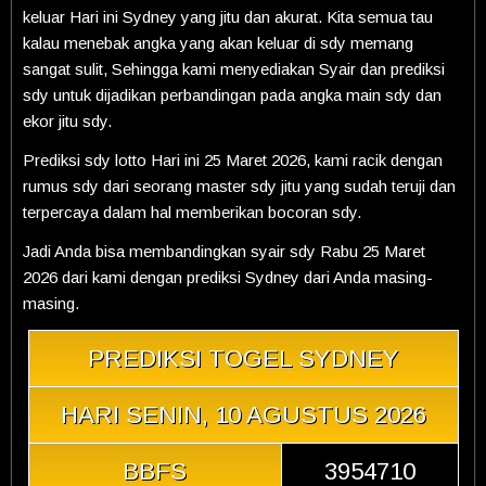
keluar Hari ini Sydney yang jitu dan akurat. Kita semua tau
kalau menebak angka yang akan keluar di sdy memang
sangat sulit, Sehingga kami menyediakan Syair dan prediksi
sdy untuk dijadikan perbandingan pada angka main sdy dan
ekor jitu sdy.
Prediksi sdy lotto Hari ini 25 Maret 2026, kami racik dengan
rumus sdy dari seorang master sdy jitu yang sudah teruji dan
terpercaya dalam hal memberikan bocoran sdy.
Jadi Anda bisa membandingkan syair sdy Rabu 25 Maret
2026 dari kami dengan prediksi Sydney dari Anda masing-
masing.
PREDIKSI TOGEL SYDNEY
HARI SENIN, 10 AGUSTUS 2026
BBFS
3954710