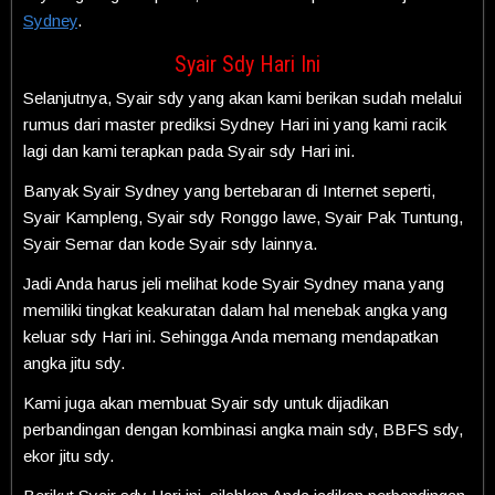
Sydney
.
Syair Sdy Hari Ini
Selanjutnya, Syair sdy yang akan kami berikan sudah melalui
rumus dari master prediksi Sydney Hari ini yang kami racik
lagi dan kami terapkan pada Syair sdy Hari ini.
Banyak Syair Sydney yang bertebaran di Internet seperti,
Syair Kampleng, Syair sdy Ronggo lawe, Syair Pak Tuntung,
Syair Semar dan kode Syair sdy lainnya.
Jadi Anda harus jeli melihat kode Syair Sydney mana yang
memiliki tingkat keakuratan dalam hal menebak angka yang
keluar sdy Hari ini. Sehingga Anda memang mendapatkan
angka jitu sdy.
Kami juga akan membuat Syair sdy untuk dijadikan
perbandingan dengan kombinasi angka main sdy, BBFS sdy,
ekor jitu sdy.