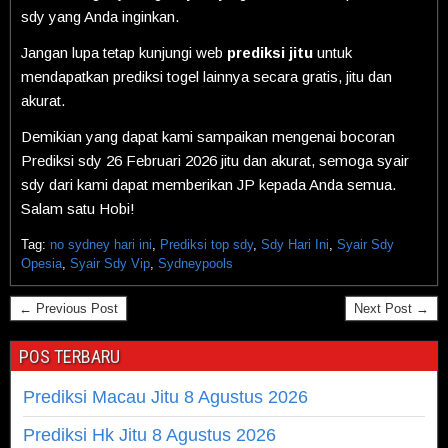
sdy yang Anda inginkan.
Jangan lupa tetap kunjungi web
prediksi jitu
untuk
mendapatkan prediksi togel lainnya secara gratis, jitu dan
akurat.
Demikian yang dapat kami sampaikan mengenai bocoran
Prediksi sdy 26 Februari 2026 jitu dan akurat, semoga syair
sdy dari kami dapat memberikan JP kepada Anda semua.
Salam satu Hobi!
Tag:
no sydney hari ini
,
Prediksi top sdy
,
Sdy Hari Ini
,
Syair Sdy
Opesia
,
Syair Sdy Vip
,
Sydneypools
← Previous Post
Next Post →
POS TERBARU
Prediksi Macau Jitu 8 Agustus 2026
Prediksi Hk Jitu 8 Agustus 2026