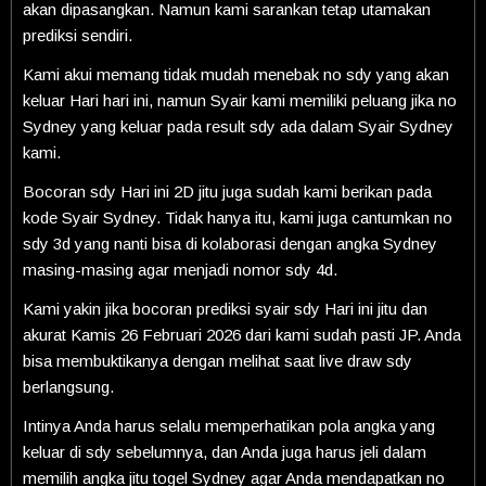
akan dipasangkan. Namun kami sarankan tetap utamakan
prediksi sendiri.
Kami akui memang tidak mudah menebak no sdy yang akan
keluar Hari hari ini, namun Syair kami memiliki peluang jika no
Sydney yang keluar pada result sdy ada dalam Syair Sydney
kami.
Bocoran sdy Hari ini 2D jitu juga sudah kami berikan pada
kode Syair Sydney. Tidak hanya itu, kami juga cantumkan no
sdy 3d yang nanti bisa di kolaborasi dengan angka Sydney
masing-masing agar menjadi nomor sdy 4d.
Kami yakin jika bocoran prediksi syair sdy Hari ini jitu dan
akurat Kamis 26 Februari 2026 dari kami sudah pasti JP. Anda
bisa membuktikanya dengan melihat saat live draw sdy
berlangsung.
Intinya Anda harus selalu memperhatikan pola angka yang
keluar di sdy sebelumnya, dan Anda juga harus jeli dalam
memilih angka jitu togel Sydney agar Anda mendapatkan no