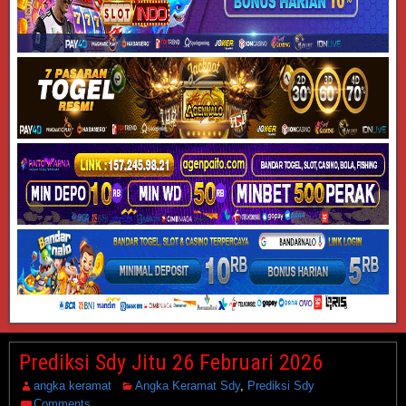
Prediksi Sdy Jitu 26 Februari 2026
angka keramat
Angka Keramat Sdy
,
Prediksi Sdy
Comments