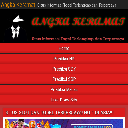
Angka Keramat
Situs Informasi Togel Terlengkap dan Terpercaya
Home
Prediksi HK
Prediksi SDY
Prediksi SGP
Prediksi Macau
Live Draw Sdy
SITUS SLOT DAN TOGEL TERPERCAYA! NO 1 DI ASIA!!!