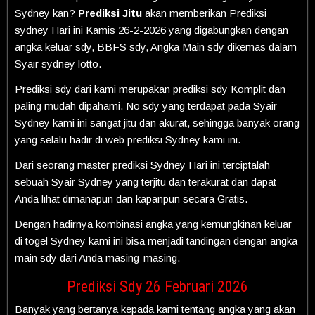
Sydney kan?
Prediksi Jitu
akan memberikan Prediksi
sydney Hari ini Kamis 26-2-2026 yang digabungkan dengan
angka keluar sdy, BBFS sdy, Angka Main sdy dikemas dalam
Syair sydney lotto.
Prediksi sdy dari kami merupakan prediksi sdy Komplit dan
paling mudah dipahami. No sdy yang terdapat pada Syair
Sydney kami ini sangat jitu dan akurat, sehingga banyak orang
yang selalu hadir di web prediksi Sydney kami ini.
Dari seorang master prediksi Sydney Hari ini terciptalah
sebuah Syair Sydney yang terjitu dan terakurat dan dapat
Anda lihat dimanapun dan kapanpun secara Gratis.
Dengan hadirnya kombinasi angka yang kemungkinan keluar
di togel Sydney kami ini bisa menjadi tandingan dengan angka
main sdy dari Anda masing-masing.
Prediksi Sdy 26 Februari 2026
Banyak yang bertanya kepada kami tentang angka yang akan