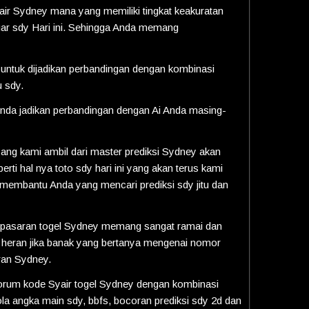
yair Sydney mana yang memiliki tingkat keakuratan
ar sdy Hari ini. Sehingga Anda memang
untuk dijadikan perbandingan dengan kombinasi
u sdy.
n Anda jadikan perbandingan dengan Ai Anda masing-
ang kami ambil dari master prediksi Sydney akan
erti hal nya toto sdy hari ini yang akan terus kami
t membantu Anda yang mencari prediksi sdy jitu dan
lau pasaran togel Sydney memang sangat ramai dan
k heran jika banak yang bertanya mengenai nomor
aran Sydney.
forum kode Syair togel Sydney dengan kombinasi
ola angka main sdy, bbfs, bocoran prediksi sdy 2d dan