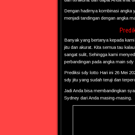
Dengan hadirnya kombinasi angka ya
menjadi tandingan dengan angka ma
Predi
Banyak yang bertanya kepada kami 
jitu dan akurat. Kita semua tau ka
sangat sulit, Sehingga kami menyedi
perbandingan pada angka main sdy d
Prediksi sdy lotto Hari ini 26 Mei 
sdy jitu yang sudah teruji dan ter
Jadi Anda bisa membandingkan syair
Sydney dari Anda masing-masing.