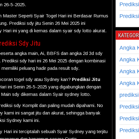
Prediks
in 26-5-2025.
 Master Seperti Syair Togel Hari ini Berdasar Rumus
Prediks
g. Prediksi sdy jitu Senin 26 Mei 2025 ini
 Hari ini yang di kemas dalam syair sdy lotto akurat.
KATEGOR
rediksi Sdy Jitu
Angka 
n beserta angka main, Ai, BBFS dan angka 2d 3d sdy
Angka 
Prediksi sdy hari ini 26 Mei 2025 dengan kombinasi
memiliki peluang hadir pada result sdy.
Angka 
ocoran togel sdy atau Sydney kan?
Prediksi Jitu
Angka 
ari ini Senin 26-5-2025 yang digabungkan dengan
 Main sdy dikemas dalam Syair sydney lotto.
prediksi
rediksi sdy Komplit dan paling mudah dipahami. No
Prediks
 kami ini sangat jitu dan akurat, sehingga banyak
Prediks
ksi Sydney kami ini.
Prediks
 Hari ini terciptalah sebuah Syair Sydney yang terjitu
 dimanapun dan kapanpun secara Gratis.