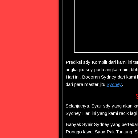
Prediksi sdy Komplit dari kami in
angka jitu sdy pada angka main, bbfs
Hari ini. Bocoran Sydney dari kami
dari para master jitu
Sydney
.
S
Selanjutnya, Syair sdy yang akan ka
Sydney Hari ini yang kami racik lagi
Banyak Syair Sydney yang bertebara
Ronggo lawe, Syair Pak Tuntung, Sy