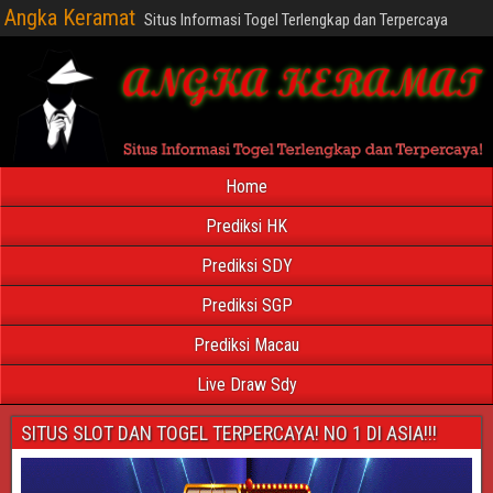
Angka Keramat
Situs Informasi Togel Terlengkap dan Terpercaya
Home
Prediksi HK
Prediksi SDY
Prediksi SGP
Prediksi Macau
Live Draw Sdy
SITUS SLOT DAN TOGEL TERPERCAYA! NO 1 DI ASIA!!!