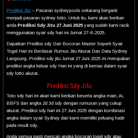
Prediksi Jitu
– Pasaran sydneypools sekarang berganti
menjadi pasaran sydney lotto. Untuk itu, kami akan berikan
anda
Prediksi Sdy Jitu 27 Juni 2025
yang sudah kami racik
menggunakan syair sdy hari ini Jumat 27-6-2025.
Dapatkan Prediksi sdy Dari Bocoran Master Seperti Syair
Togel Hari ini Berdasar Rumus Jitu Akurat Dan Data Sydney
Langsung. Prediksi sdy jitu Jumat 27 Juni 2025 ini merupakan
prediksi angka keluar sdy Hari ini yang di kemas dalam syair
sdy lotto akurat.
Prediksi Sdy Jitu
Toto sdy hari ini akan kami berikan beserta angka main, Ai,
BBFS dan angka 2d 3d sdy dengan rumusan yang cukup
akurat. Prediksi sdy hari ini 27 Juni 2025 dengan kombinasi
angka dalam syair Sydney dari kami memiliki peluang hadir
pada result sdy.
Anda semua pasti mencari angka bocoran togel sdy atau