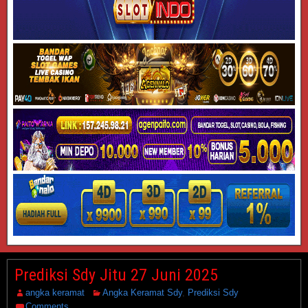
Prediksi Sdy Jitu 27 Juni 2025
angka keramat
Angka Keramat Sdy
,
Prediksi Sdy
Comments