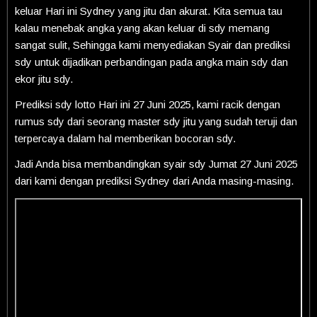
keluar Hari ini Sydney yang jitu dan akurat. Kita semua tau
kalau menebak angka yang akan keluar di sdy memang
sangat sulit, Sehingga kami menyediakan Syair dan prediksi
sdy untuk dijadikan perbandingan pada angka main sdy dan
ekor jitu sdy.
Prediksi sdy lotto Hari ini 27 Juni 2025, kami racik dengan
rumus sdy dari seorang master sdy jitu yang sudah teruji dan
terpercaya dalam hal memberikan bocoran sdy.
Jadi Anda bisa membandingkan syair sdy Jumat 27 Juni 2025
dari kami dengan prediksi Sydney dari Anda masing-masing.