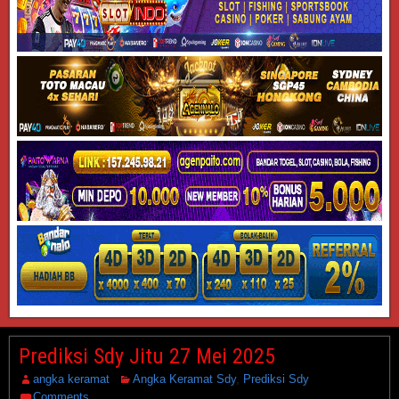
Prediksi Sdy Jitu 27 Mei 2025
angka keramat
Angka Keramat Sdy
,
Prediksi Sdy
Comments