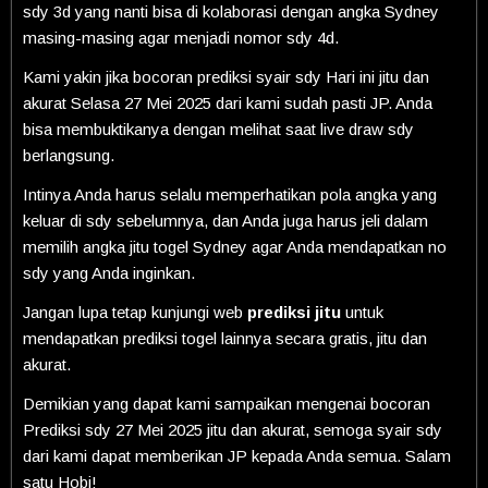
sdy 3d yang nanti bisa di kolaborasi dengan angka Sydney
masing-masing agar menjadi nomor sdy 4d.
Kami yakin jika bocoran prediksi syair sdy Hari ini jitu dan
akurat Selasa 27 Mei 2025 dari kami sudah pasti JP. Anda
bisa membuktikanya dengan melihat saat live draw sdy
berlangsung.
Intinya Anda harus selalu memperhatikan pola angka yang
keluar di sdy sebelumnya, dan Anda juga harus jeli dalam
memilih angka jitu togel Sydney agar Anda mendapatkan no
sdy yang Anda inginkan.
Jangan lupa tetap kunjungi web
prediksi jitu
untuk
mendapatkan prediksi togel lainnya secara gratis, jitu dan
akurat.
Demikian yang dapat kami sampaikan mengenai bocoran
Prediksi sdy 27 Mei 2025 jitu dan akurat, semoga syair sdy
dari kami dapat memberikan JP kepada Anda semua. Salam
satu Hobi!