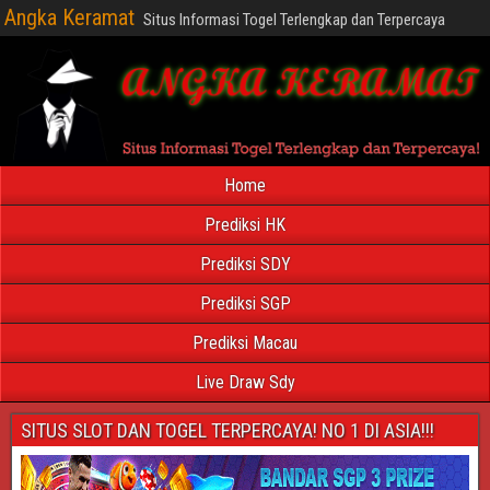
Angka Keramat
Situs Informasi Togel Terlengkap dan Terpercaya
Home
Prediksi HK
Prediksi SDY
Prediksi SGP
Prediksi Macau
Live Draw Sdy
SITUS SLOT DAN TOGEL TERPERCAYA! NO 1 DI ASIA!!!