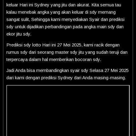
keluar Hari ini Sydney yang jitu dan akurat. Kita semua tau
kalau menebak angka yang akan keluar di sdy memang
sangat sulit, Sehingga kami menyediakan Syair dan prediksi
sdy untuk dijadikan perbandingan pada angka main sdy dan
ekor jitu sdy.
Prediksi sdy lotto Hari ini 27 Mei 2025, kami racik dengan
rumus sdy dari seorang master sdy jitu yang sudah teruji dan
terpercaya dalam hal memberikan bocoran sdy.
Jadi Anda bisa membandingkan syair sdy Selasa 27 Mei 2025
dari kami dengan prediksi Sydney dari Anda masing-masing.