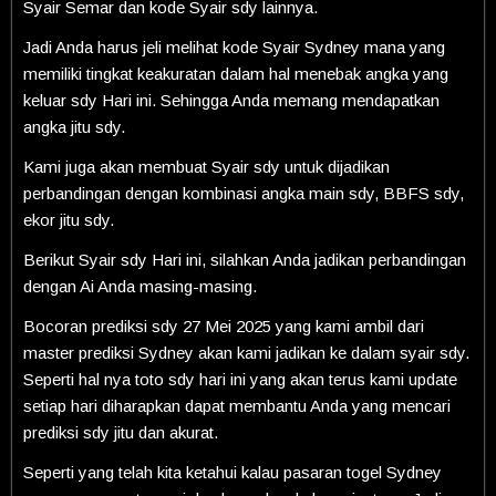
Syair Semar dan kode Syair sdy lainnya.
Jadi Anda harus jeli melihat kode Syair Sydney mana yang
memiliki tingkat keakuratan dalam hal menebak angka yang
keluar sdy Hari ini. Sehingga Anda memang mendapatkan
angka jitu sdy.
Kami juga akan membuat Syair sdy untuk dijadikan
perbandingan dengan kombinasi angka main sdy, BBFS sdy,
ekor jitu sdy.
Berikut Syair sdy Hari ini, silahkan Anda jadikan perbandingan
dengan Ai Anda masing-masing.
Bocoran prediksi sdy 27 Mei 2025 yang kami ambil dari
master prediksi Sydney akan kami jadikan ke dalam syair sdy.
Seperti hal nya toto sdy hari ini yang akan terus kami update
setiap hari diharapkan dapat membantu Anda yang mencari
prediksi sdy jitu dan akurat.
Seperti yang telah kita ketahui kalau pasaran togel Sydney