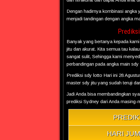
Dengan hadirnya kombinasi angka ya
menjadi tandingan dengan angka ma
Prediks
Banyak yang bertanya kepada kami 
jitu dan akurat. Kita semua tau ka
sangat sulit, Sehingga kami menyedi
perbandingan pada angka main sdy d
Prediksi sdy lotto Hari ini 28 Agus
master sdy jitu yang sudah teruji 
Jadi Anda bisa membandingkan syai
prediksi Sydney dari Anda masing-
PREDIK
HARI JUM