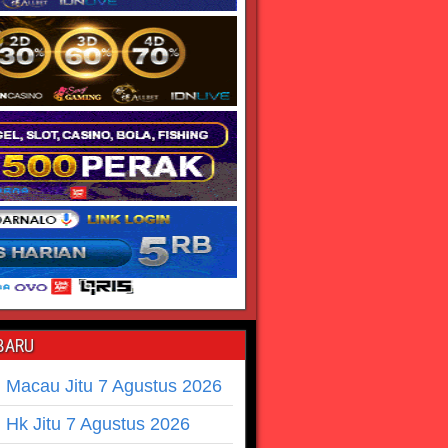
BARU
i Macau Jitu 7 Agustus 2026
i Hk Jitu 7 Agustus 2026