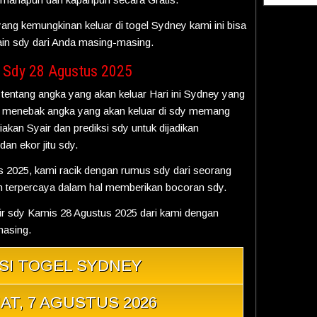
ng kemungkinan keluar di togel Sydney kami ini bisa
in sdy dari Anda masing-masing.
i Sdy 28 Agustus 2025
tentang angka yang akan keluar Hari ini Sydney yang
lau menebak angka yang akan keluar di sdy memang
akan Syair dan prediksi sdy untuk dijadikan
an ekor jitu sdy.
tus 2025, kami racik dengan rumus sdy dari seorang
dan terpercaya dalam hal memberikan bocoran sdy.
r sdy Kamis 28 Agustus 2025 dari kami dengan
masing.
SI TOGEL SYDNEY
AT, 7 AGUSTUS 2026