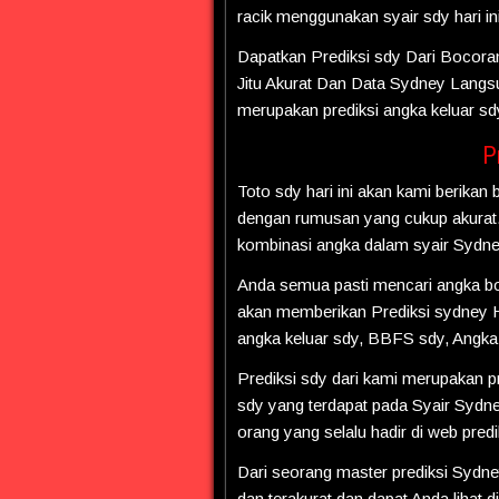
racik menggunakan syair sdy hari i
Dapatkan Prediksi sdy Dari Bocoran
Jitu Akurat Dan Data Sydney Langsu
merupakan prediksi angka keluar sdy
P
Toto sdy hari ini akan kami berika
dengan rumusan yang cukup akurat. 
kombinasi angka dalam syair Sydney 
Anda semua pasti mencari angka b
akan memberikan Prediksi sydney H
angka keluar sdy, BBFS sdy, Angka
Prediksi sdy dari kami merupakan p
sdy yang terdapat pada Syair Sydney
orang yang selalu hadir di web predi
Dari seorang master prediksi Sydney
dan terakurat dan dapat Anda lihat