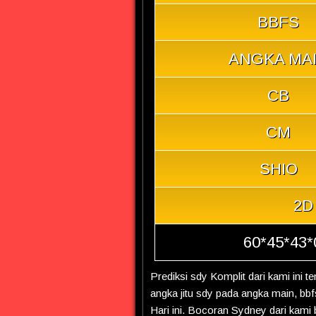
BBFS
ANGKA MA
CB
CM
SHIO
2D
60*45*43*
Prediksi sdy Komplit dari kami in
angka jitu sdy pada angka main, bbfs
Hari ini. Bocoran Sydney dari kami