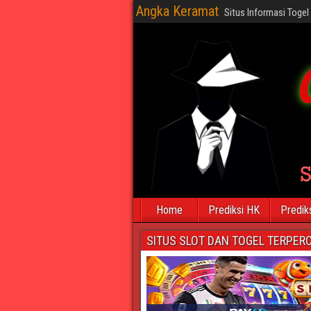
Angka Keramat
Situs Informasi Togel
Home
Prediksi HK
Predik
SITUS SLOT DAN TOGEL TERPERCAY