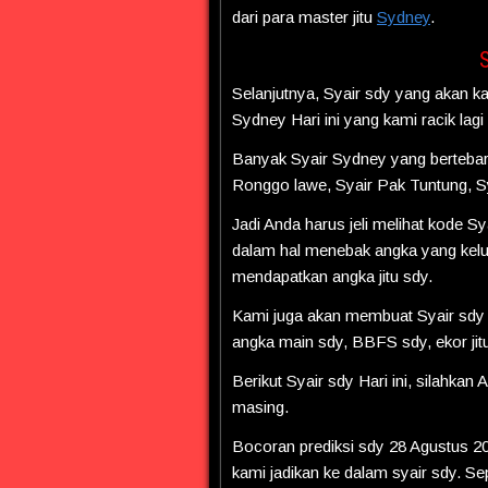
dari para master jitu
Sydney
.
S
Selanjutnya, Syair sdy yang akan ka
Sydney Hari ini yang kami racik lagi
Banyak Syair Sydney yang bertebara
Ronggo lawe, Syair Pak Tuntung, Sy
Jadi Anda harus jeli melihat kode S
dalam hal menebak angka yang kelu
mendapatkan angka jitu sdy.
Kami juga akan membuat Syair sdy 
angka main sdy, BBFS sdy, ekor jit
Berikut Syair sdy Hari ini, silahka
masing.
Bocoran prediksi sdy 28 Agustus 20
kami jadikan ke dalam syair sdy. Sep