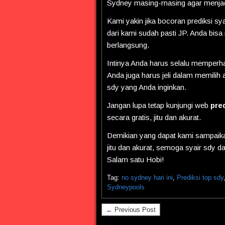
Sydney masing-masing agar menjad
Kami yakin jika bocoran prediksi sya
dari kami sudah pasti JP. Anda bis
berlangsung.
Intinya Anda harus selalu memperha
Anda juga harus jeli dalam memilih
sdy yang Anda inginkan.
Jangan lupa tetap kunjungi web
pred
secara gratis, jitu dan akurat.
Demikian yang dapat kami sampaik
jitu dan akurat, semoga syair sdy
Salam satu Hobi!
Tag:
no sydney hari ini
,
Prediksi top sdy
Sydneypools
← Previous Post