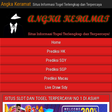
Angka Keramat
Situs Informasi Togel Terlengkap dan Terpercaya
Home
Prediksi HK
Prediksi SDY
Prediksi SGP
Prediksi Macau
Live Draw Sdy
SITUS SLOT DAN TOGEL TERPERCAYA! NO 1 DI ASIA!!!