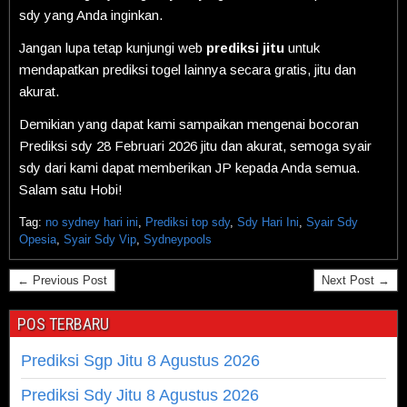
sdy yang Anda inginkan.
Jangan lupa tetap kunjungi web
prediksi jitu
untuk
mendapatkan prediksi togel lainnya secara gratis, jitu dan
akurat.
Demikian yang dapat kami sampaikan mengenai bocoran
Prediksi sdy 28 Februari 2026 jitu dan akurat, semoga syair
sdy dari kami dapat memberikan JP kepada Anda semua.
Salam satu Hobi!
Tag:
no sydney hari ini
,
Prediksi top sdy
,
Sdy Hari Ini
,
Syair Sdy
Opesia
,
Syair Sdy Vip
,
Sydneypools
← Previous Post
Next Post →
POS TERBARU
Prediksi Sgp Jitu 8 Agustus 2026
Prediksi Sdy Jitu 8 Agustus 2026