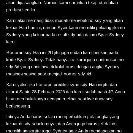
akan dipasangkan. Namun kami sarankan tetap utamakan
prediksi sendiri.
Kami akui memang tidak mudah menebak no sdy yang akan
keluar Hari hari ini, namun Syair kami memiliki peluang jika no
Sydney yang keluar pada result sdy ada dalam Syair Sydney
kami.
Bocoran sdy Hari ini 2D jitu juga sudah kami berikan pada
kode Syair Sydney. Tidak hanya itu, kami juga cantumkan no
sdy 3d yang nanti bisa di kolaborasi dengan angka Sydney
masing-masing agar menjadi nomor sdy 4d.
Kami yakin jika bocoran prediksi syair sdy Hari ini jitu dan
akurat Sabtu 28 Februari 2026 dari kami sudah pasti JP. Anda
bisa membuktikanya dengan melihat saat live draw sdy
berlangsung.
Intinya Anda harus selalu memperhatikan pola angka yang
keluar di sdy sebelumnya, dan Anda juga harus jeli dalam
memilih angka jitu togel Sydney agar Anda mendapatkan no